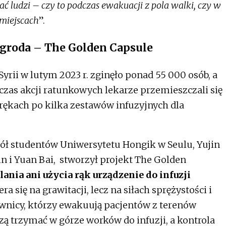
ć ludzi – czy to podczas ewakuacji z pola walki, czy w
miejscach
”.
roda – The Golden Capsule
Syrii w lutym 2023 r. zginęło ponad 55 000 osób, a
czas akcji ratunkowych lekarze przemieszczali się
 rękach po kilka zestawów infuzyjnych dla
ół studentów Uniwersytetu Hongik w Seulu, Yujin
 i Yuan Bai, stworzył projekt The Golden
ania ani użycia rąk urządzenie do infuzji
era się na grawitacji, lecz na siłach sprężystości i
ownicy, którzy ewakuują pacjentów z terenów
ą trzymać w górze worków do infuzji, a kontrola