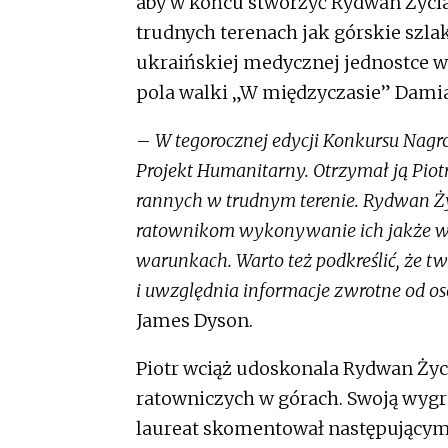
aby w końcu stworzyć Rydwan Życia
trudnych terenach jak górskie szlaki
ukraińskiej medycznej jednostce 
pola walki „W międzyczasie” Dami
–
W tegorocznej edycji Konkursu Nagr
Projekt Humanitarny. Otrzymał ją Pio
rannych w trudnym terenie. Rydwan Ży
ratownikom wykonywanie ich jakże w
warunkach. Warto też podkreślić, że tw
i uwzględnia informacje zwrotne od os
James Dyson.
Piotr wciąż udoskonala Rydwan Życia
ratowniczych w górach. Swoją wyg
laureat skomentował następującym