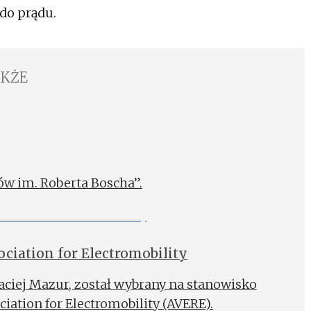
do prądu.
AKŻE
w im. Roberta Boscha”.
ciation for Electromobility
aciej Mazur, został wybrany na stanowisko
ation for Electromobility (AVERE).