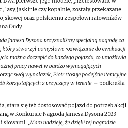
. Dwa pierwsze jego modele, przetestowane w
, lasy, jaskinie czy kopalnie, zostały przekazane
wojskowej oraz polskiemu zespołowi ratowników
ana Dudy.
oda Jamesa Dysona przyznaliśmy specjalną nagrodę za
tr, który stworzył pomysłowe rozwiązanie do ewakuacji
cia można doczepić do każdego pojazdu, co umożliwia
ażnej pracy nawet w bardzo wymagających
orząc swój wynalazek, Piotr stosuje podejście iteracyjne
ób korzystających z przyczepy w terenie
– podkreśla
, stara się też dostosować pojazd do potrzeb akcji
raną w Konkursie Nagroda Jamesa Dysona 2023
i słowami:
„Mam nadzieję, że dzięki tej nagrodzie