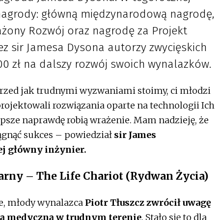
 nagrody: główną międzynarodową nagrodę,
żony Rozwój oraz nagrodę za Projekt
z sir Jamesa Dysona autorzy zwycięskich
0 zł na dalszy rozwój swoich wynalazków.
przed jak trudnymi wyzwaniami stoimy, ci młodzi
aprojektowali rozwiązania oparte na technologii Ich
lepsze naprawdę robią wrażenie. Mam nadzieję, że
ągnąć sukces – powiedział
sir James
ej główny inżynier.
rny – The Life Chariot (Rydwan Życia)
ie, młody wynalazca
Piotr Tłuszcz zwrócił uwagę
ją medyczną w trudnym terenie
. Stało się to dla