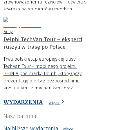
zrównoważonemu rozwojowi – otwiera się
szeroko na studentów i młodych
innowatorów..
Firmy
Delphi TechVan Tour – eksperci
ruszyli w trasę po Polsce
Trwa polski etap europejskiej trasy
TechVan Tour – mobilnego projektu
PHINIA pod marką Delphi, który łączy
prezentację oferty z bezpośrednimi
spotkaniami z mechanikami oraz
przedstawicielami warsztatów i hurtowni
WYDARZENIA
motoryzacyjnych.
więcej
Nasz patronat
Najbliższe wydarzenia
wiecej