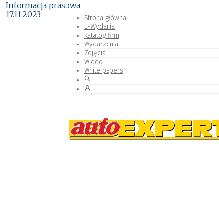
Informacja prasowa
17.11.2023
Strona główna
E-Wydania
Katalog firm
Wydarzenia
Zdjęcia
Wideo
White papers