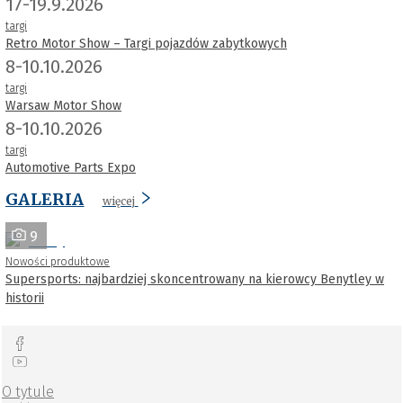
17-19.9.2026
targi
Retro Motor Show – Targi pojazdów zabytkowych
8-10.10.2026
targi
Warsaw Motor Show
8-10.10.2026
targi
Automotive Parts Expo
GALERIA
więcej
9
Nowości produktowe
Supersports: najbardziej skoncentrowany na kierowcy Benytley w
historii
O tytule