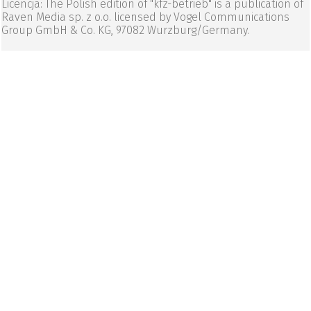
Licencja: The Polish edition of "kfz-betrieb" is a publication of
Raven Media sp. z o.o. licensed by Vogel Communications
Group GmbH & Co. KG, 97082 Wurzburg/Germany.