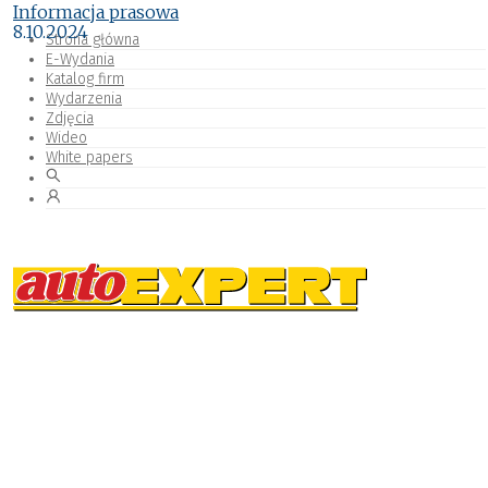
Informacja prasowa
8.10.2024
Strona główna
E-Wydania
Katalog firm
Wydarzenia
Zdjęcia
Wideo
White papers