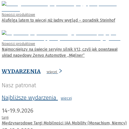
Nowości produktowe
Alufelga latem to więcej niż ładny wygląd – poradnik Steinhof
Nowości produktowe
Najmocniejszy na świecie seryjny silnik V12, czyli jak powstawał
układ napędowy Zenvo Automotive „Mjølner”
WYDARZENIA
więcej
Nasz patronat
Najbliższe wydarzenia
wiecej
14-19.9.2026
targi
Międzynarodowe Targi Mobilności IAA Mobility (Monachium, Niemcy)