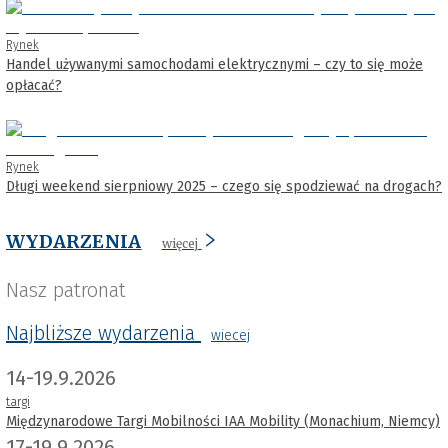
Rynek
Handel używanymi samochodami elektrycznymi – czy to się może
opłacać?
Rynek
Długi weekend sierpniowy 2025 – czego się spodziewać na drogach?
WYDARZENIA
więcej
Nasz patronat
Najbliższe wydarzenia
wiecej
14-19.9.2026
targi
Międzynarodowe Targi Mobilności IAA Mobility (Monachium, Niemcy)
17-19.9.2026