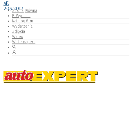
aE
20.9.2017
Strona główna
E-Wydania
Katalog firm
Wydarzenia
Zdjęcia
Wideo
White papers