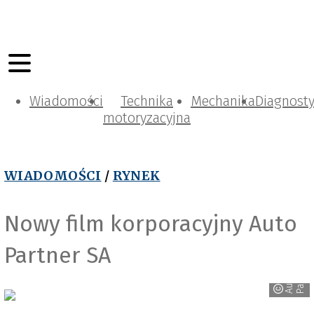
Wiadomości
Technika
Mechanika
Diagnost
motoryzacyjna
WIADOMOŚCI
/
RYNEK
Nowy film korporacyjny Auto
Partner SA
r
A
u
t
o
P
a
r
t
n
e