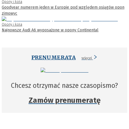
Opony i koła
Goodyear numerem jeden w Europie pod względem osiągów opon
zimowyc
Opony i koła
Najnowsze Audi A6 wyposażone w opony Continental
PRENUMERATA
więcej
Chcesz otrzymać nasze czasopismo?
Zamów prenumeratę