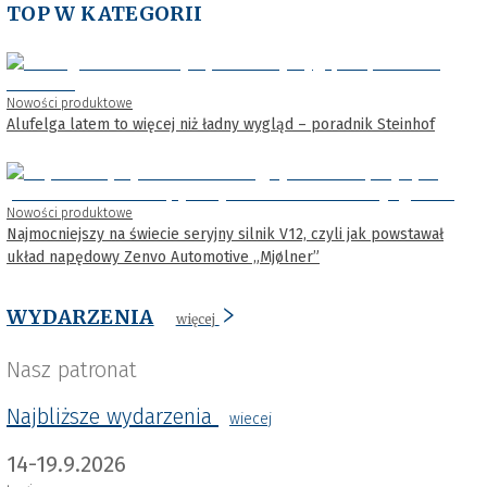
TOP W KATEGORII
Nowości produktowe
Alufelga latem to więcej niż ładny wygląd – poradnik Steinhof
Nowości produktowe
Najmocniejszy na świecie seryjny silnik V12, czyli jak powstawał
układ napędowy Zenvo Automotive „Mjølner”
WYDARZENIA
więcej
Nasz patronat
Najbliższe wydarzenia
wiecej
14-19.9.2026