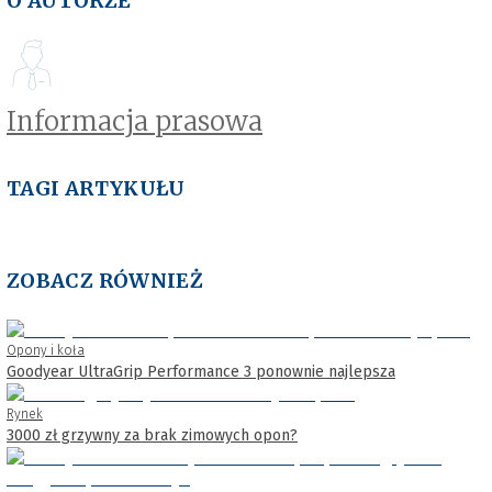
O AUTORZE
Informacja prasowa
TAGI ARTYKUŁU
ZOBACZ RÓWNIEŻ
Opony i koła
Goodyear UltraGrip Performance 3 ponownie najlepsza
Rynek
3000 zł grzywny za brak zimowych opon?