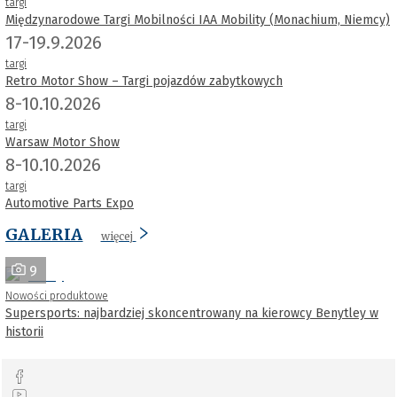
targi
Międzynarodowe Targi Mobilności IAA Mobility (Monachium, Niemcy)
17-19.9.2026
targi
Retro Motor Show – Targi pojazdów zabytkowych
8-10.10.2026
targi
Warsaw Motor Show
8-10.10.2026
targi
Automotive Parts Expo
GALERIA
więcej
9
Nowości produktowe
Supersports: najbardziej skoncentrowany na kierowcy Benytley w
historii