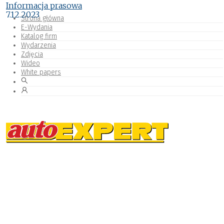
Informacja prasowa
7.12.2023
Strona główna
E-Wydania
Katalog firm
Wydarzenia
Zdjęcia
Wideo
White papers