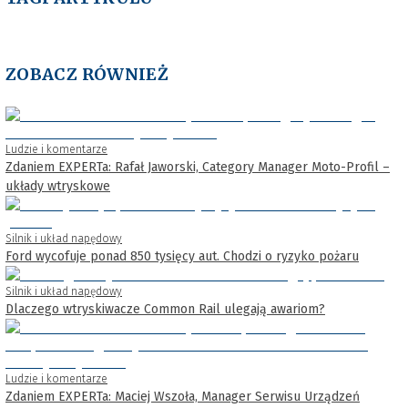
ZOBACZ RÓWNIEŻ
Ludzie i komentarze
Zdaniem EXPERTa: Rafał Jaworski, Category Manager Moto-Profil –
układy wtryskowe
Silnik i układ napędowy
Ford wycofuje ponad 850 tysięcy aut. Chodzi o ryzyko pożaru
Silnik i układ napędowy
Dlaczego wtryskiwacze Common Rail ulegają awariom?
Ludzie i komentarze
Zdaniem EXPERTa: Maciej Wszoła, Manager Serwisu Urządzeń