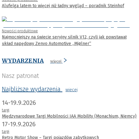
Alufelga latem to więcej niż ładny wygląd – poradnik Steinhof
Nowości produktowe
Najmocniejszy na świecie seryjny silnik V12, czyli jak powstawał
układ napędowy Zenvo Automotive „Mjølner”
WYDARZENIA
więcej
Nasz patronat
Najbliższe wydarzenia
wiecej
14-19.9.2026
targi
Międzynarodowe Targi Mobilności IAA Mobility (Monachium, Niemcy)
17-19.9.2026
targi
Retro Motor Show – Targi pojazdów zabytkowych