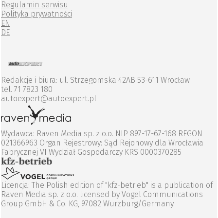
Regulamin serwisu
Polityka prywatności
EN
DE
Redakcje i biura: ul. Strzegomska 42AB 53-611 Wrocław
tel. 71 7823 180
autoexpert@autoexpert.pl
Wydawca: Raven Media sp. z o.o. NIP 897-17-67-168 REGON
021366963 Organ Rejestrowy: Sąd Rejonowy dla Wrocławia
Fabrycznej VI Wydział Gospodarczy KRS 0000370285
Licencja: The Polish edition of "kfz-betrieb" is a publication of
Raven Media sp. z o.o. licensed by Vogel Communications
Group GmbH & Co. KG, 97082 Wurzburg/Germany.