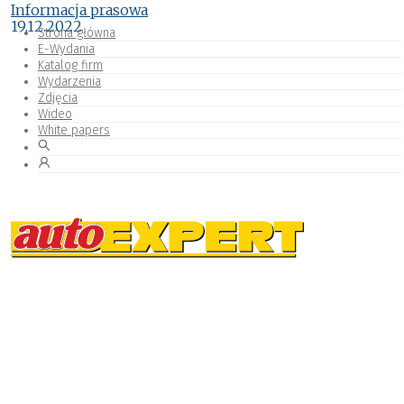
Informacja prasowa
19.12.2022
Strona główna
E-Wydania
Katalog firm
Wydarzenia
Zdjęcia
Wideo
White papers