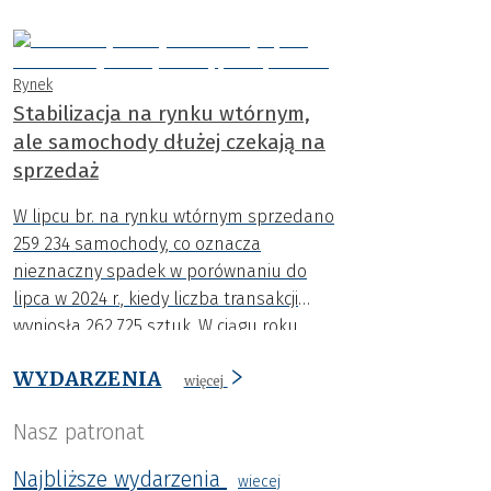
rejestracje aut osiągnęły najwyższy
poziom w tym roku.
Rynek
Stabilizacja na rynku wtórnym,
ale samochody dłużej czekają na
sprzedaż
W lipcu br. na rynku wtórnym sprzedano
259 234 samochody, co oznacza
nieznaczny spadek w porównaniu do
lipca w 2024 r., kiedy liczba transakcji
wyniosła 262 725 sztuk. W ciągu roku
spadła także średnia cena o niemal 4
WYDARZENIA
000 zł.
więcej
Nasz patronat
Najbliższe wydarzenia
wiecej