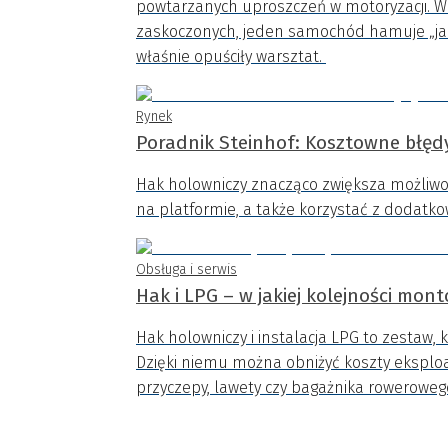
powtarzanych uproszczeń w motoryzacji. W 
zaskoczonych, jeden samochód hamuje „jak 
właśnie opuściły warsztat.
Rynek
Poradnik Steinhof: Kosztowne błędy
Hak holowniczy znacząco zwiększa możliwo
na platformie, a także korzystać z dodatk
Obsługa i serwis
Hak i LPG – w jakiej kolejności mo
Hak holowniczy i instalacja LPG to zestaw, 
Dzięki niemu można obniżyć koszty eksploa
przyczepy, lawety czy bagażnika roweroweg