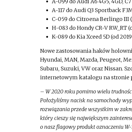
A-099 do Audi A6 4G5, 4GD, C7
A-117 do Audi Q3 Sportback F3M
C-059 do Citroena Berlingo III 
H-083 do Hondy CR-V RW_RT (o
K-089 do Kia Xceed 5D (od 2019
Nowe zastosowania haków holownic
Hyundai, MAN, Mazda, Peugeot, Merc
Subaru, Suzuki, VW oraz Nissan. Sz
internetowym katalogu na stronie p
– W 2020 roku pomimo wielu trudności
Położyliśmy nacisk na samochody wy
rozwiązania przede wszystkim w zakr
który cieszy się największym zainter
o nasz flagowy produkt oznaczeniu W-1