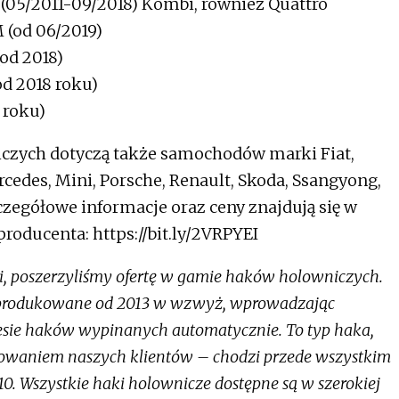
 (05/2011-09/2018) Kombi, również Quattro
 (od 06/2019)
(od 2018)
d 2018 roku)
 roku)
zych dotyczą także samochodów marki Fiat,
edes, Mini, Porsche, Renault, Skoda, Ssangyong,
czegółowe informacje oraz ceny znajdują się w
roducenta: https://bit.ly/2VRPYEI
, poszerzyliśmy ofertę w gamie haków holowniczych.
produkowane od 2013 w wzwyż, wprowadzając
esie haków wypinanych automatycznie. To typ haka,
esowaniem naszych klientów – chodzi przede wszystkim
0. Wszystkie haki holownicze dostępne są w szerokiej