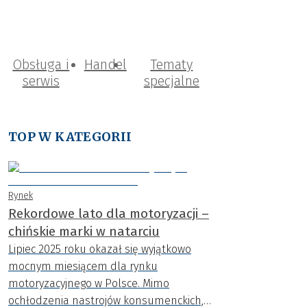
Obsługa i
Handel
Tematy
serwis
specjalne
TOP W KATEGORII
Rynek
Rekordowe lato dla motoryzacji –
chińskie marki w natarciu
Lipiec 2025 roku okazał się wyjątkowo
mocnym miesiącem dla rynku
motoryzacyjnego w Polsce. Mimo
ochłodzenia nastrojów konsumenckich,