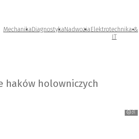
Mechanika
Diagnostyka
Nadwozia
Elektrotechnika &
IT
e haków holowniczych
Steinhof