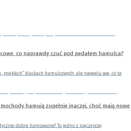
ulcowe, co naprawdę czuć pod pedałem hamulca?
i „miękkich” klockach hamulcowych, ale niewielu wie, co te
amochody hamują zupełnie inaczej, choć mają nowe
cznie dobre hamowanie? To jedno z najczęściej