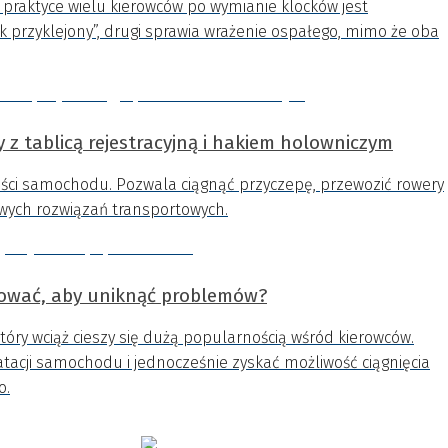
praktyce wielu kierowców po wymianie klocków jest
przyklejony”, drugi sprawia wrażenie ospałego, mimo że oba
 z tablicą rejestracyjną i hakiem holowniczym
ści samochodu. Pozwala ciągnąć przyczepę, przewozić rowery
owych rozwiązań transportowych.
ntować, aby uniknąć problemów?
który wciąż cieszy się dużą popularnością wśród kierowców.
tacji samochodu i jednocześnie zyskać możliwość ciągnięcia
o.