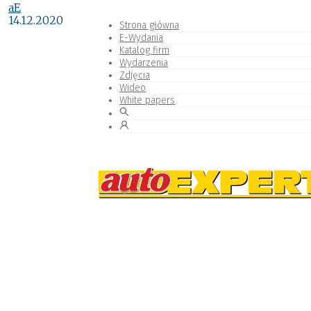
aE
14.12.2020
Strona główna
E-Wydania
Katalog firm
Wydarzenia
Zdjęcia
Wideo
White papers