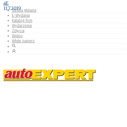
aE
11.7.2019
Strona główna
E-Wydania
Katalog firm
Wydarzenia
Zdjęcia
Wideo
White papers