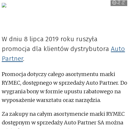
A
u
t
o
P
a
r
t
n
e
W dniu 8 lipca 2019 roku ruszyła
promocja dla klientów dystrybutora
Auto
Partner
.
Promocja dotyczy całego asortymentu marki
RYMEC, dostępnego w sprzedaży Auto Partner. Do
wygrania bony w formie upustu rabatowego na
wyposażenie warsztatu oraz narzędzia.
Za zakupy na całym asortymencie marki RYMEC
dostępnym w sprzedaży Auto Partner SA można