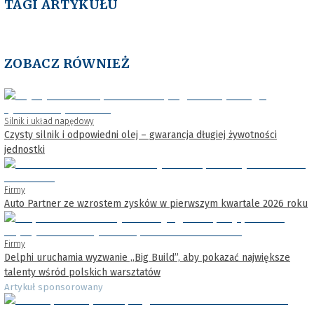
TAGI ARTYKUŁU
ZOBACZ RÓWNIEŻ
Silnik i układ napędowy
Czysty silnik i odpowiedni olej – gwarancja długiej żywotności
jednostki
Firmy
Auto Partner ze wzrostem zysków w pierwszym kwartale 2026 roku
Firmy
Delphi uruchamia wyzwanie „Big Build”, aby pokazać największe
talenty wśród polskich warsztatów
Artykuł sponsorowany