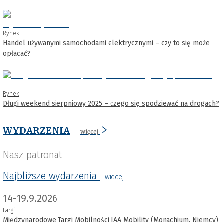
Rynek
Handel używanymi samochodami elektrycznymi – czy to się może
opłacać?
Rynek
Długi weekend sierpniowy 2025 – czego się spodziewać na drogach?
WYDARZENIA
więcej
Nasz patronat
Najbliższe wydarzenia
wiecej
14-19.9.2026
targi
Międzynarodowe Targi Mobilności IAA Mobility (Monachium, Niemcy)