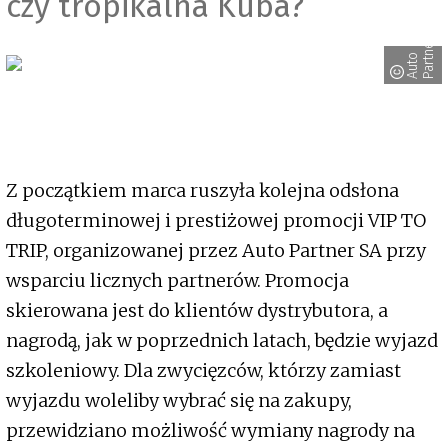
czy tropikalna Kuba?
r
A
u
t
o
P
a
r
t
n
e
Z początkiem marca ruszyła kolejna odsłona
długoterminowej i prestiżowej promocji VIP TO
TRIP, organizowanej przez Auto Partner SA przy
wsparciu licznych partnerów. Promocja
skierowana jest do klientów dystrybutora, a
nagrodą, jak w poprzednich latach, będzie wyjazd
szkoleniowy. Dla zwycięzców, którzy zamiast
wyjazdu woleliby wybrać się na zakupy,
przewidziano możliwość wymiany nagrody na