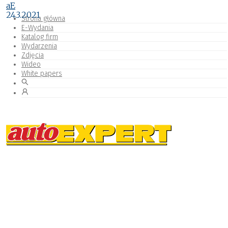
aE
24.3.2021
Strona główna
E-Wydania
Katalog firm
Wydarzenia
Zdjęcia
Wideo
White papers