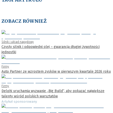
ZOBACZ RÓWNIEŻ
Silnik i układ napędowy
Czysty silnik i odpowiedni olej – gwarancja długiej żywotności
jednostki
Firmy
Auto Partner ze wzrostem zysków w pierwszym kwartale 2026 roku
Firmy
Delphi uruchamia wyzwanie „Big Build”, aby pokazać największe
talenty wśród polskich warsztatów
Artykuł sponsorowany