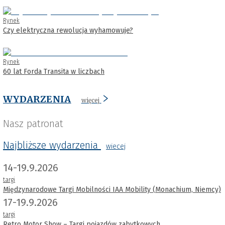
Rynek
Czy elektryczna rewolucja wyhamowuje?
Rynek
60 lat Forda Transita w liczbach
WYDARZENIA
więcej
Nasz patronat
Najbliższe wydarzenia
wiecej
14-19.9.2026
targi
Międzynarodowe Targi Mobilności IAA Mobility (Monachium, Niemcy)
17-19.9.2026
targi
Retro Motor Show – Targi pojazdów zabytkowych