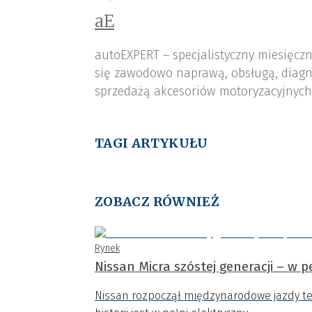
aE
autoEXPERT – specjalistyczny miesięcz
się zawodowo naprawą, obsługą, diagn
sprzedażą akcesoriów motoryzacyjnych,
TAGI ARTYKUŁU
ZOBACZ RÓWNIEŻ
Rynek
Nissan Micra szóstej generacji – w p
Nissan rozpoczął międzynarodowe jazdy tes