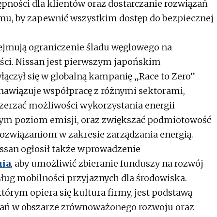
pności dla klientów oraz dostarczanie rozwiązań
mu, by zapewnić wszystkim dostęp do bezpiecznej
bejmują ograniczenie śladu węglowego na
ści. Nissan jest pierwszym japońskim
czył się w globalną kampanię „Race to Zero”
nawiązuje współpracę z różnymi sektorami,
szerzać możliwości wykorzystania energii
mym poziom emisji, oraz zwiększać podmiotowość
ozwiązaniom w zakresie zarządzania energią.
issan ogłosił także wprowadzenie
nia
, aby umożliwić zbieranie funduszy na rozwój
sług mobilności przyjaznych dla środowiska.
órym opiera się kultura firmy, jest podstawą
łań w obszarze zrównoważonego rozwoju oraz