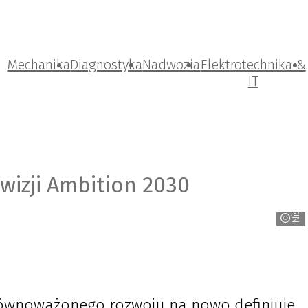
Mechanika
Diagnostyka
Nadwozia
Elektrotechnika &
IT
 wizji Ambition 2030
Nissan
równoważonego rozwoju na nowo definiuje