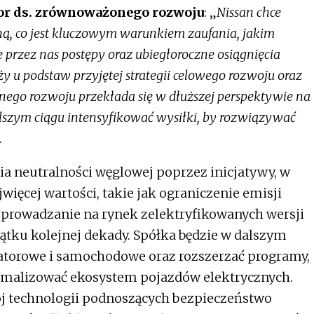
tor ds. zrównoważonego rozwoju
: „
Nissan chce
ą, co jest kluczowym warunkiem zaufania, jakim
e przez nas postępy oraz ubiegłoroczne osiągnięcia
 u podstaw przyjętej strategii celowego rozwoju oraz
nego rozwoju przekłada się w dłuższej perspektywie na
szym ciągu intensyfikować wysiłki, by rozwiązywać
.
ia neutralności węglowej poprzez inicjatywy, w
więcej wartości, takie jak ograniczenie emisji
wprowadzanie na rynek zelektryfikowanych wersji
tku kolejnej dekady. Spółka będzie w dalszym
atorowe i samochodowe oraz rozszerzać programy,
tymalizować ekosystem pojazdów elektrycznych.
ój technologii podnoszących bezpieczeństwo