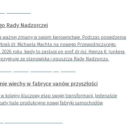
o Rady Nadzorczej
ważnej zmiany w swoim kierownictwie. Podczas posiedzenia
ybrali dr. Michaela Machta na nowego Przewodniczącego.
2026 roku, kiedy to zastąpi on prof. dr inż. Heinza K. Junkera,
li rezygnuje ze stanowiska i opuszcza Radę Nadzorczą.
ie wiechy w fabryce vanów przyszłości
 kolejny kluczowy etap swojej transformacji. Jedenaście
opaty hale produkcyjne nowej fabryki samochodów