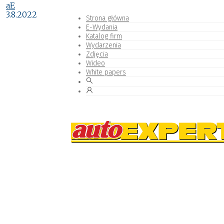
aE
3.8.2022
Strona główna
E-Wydania
Katalog firm
Wydarzenia
Zdjęcia
Wideo
White papers