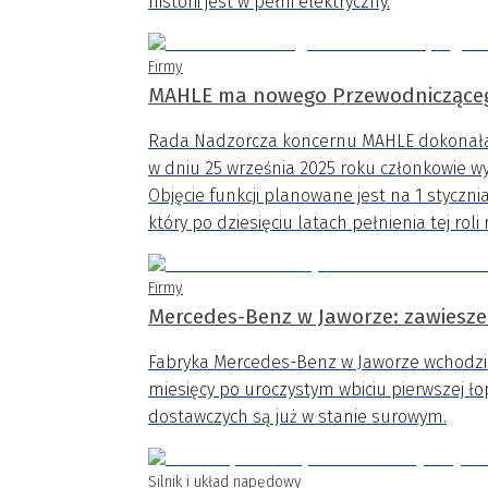
historii jest w pełni elektryczny.
Firmy
MAHLE ma nowego Przewodnicząceg
Rada Nadzorcza koncernu MAHLE dokonała 
w dniu 25 września 2025 roku członkowie w
Objęcie funkcji planowane jest na 1 stycznia 
który po dziesięciu latach pełnienia tej ro
Firmy
Mercedes-Benz w Jaworze: zawieszen
Fabryka Mercedes-Benz w Jaworze wchodzi w
miesięcy po uroczystym wbiciu pierwszej ł
dostawczych są już w stanie surowym.
Silnik i układ napędowy