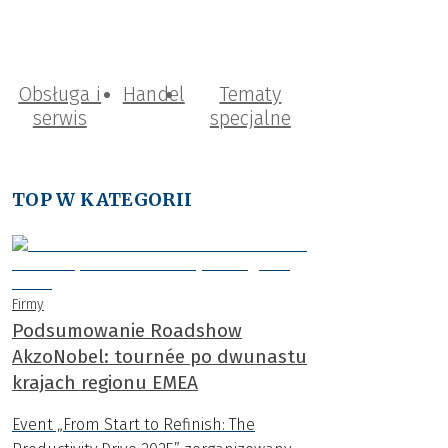
Obsługa i
Handel
Tematy
serwis
specjalne
TOP W KATEGORII
Firmy
Podsumowanie Roadshow
AkzoNobel: tournée po dwunastu
krajach regionu EMEA
Event „From Start to Refinish: The