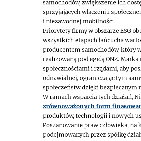
samochodów, zwiększenie ich dostę
sprzyjających włączeniu społeczne
i niezawodnej mobilności.
Priorytety firmy w obszarze ESG o
wszystkich etapach łańcucha warto
producentem samochodów, który włą
realizowaną pod egidą ONZ. Marka 
społecznościami i rządami, aby po
odnawialnej, ograniczając tym sa
społeczeństw dzięki bezpiecznym r
W ramach wsparcia tych działań, N
zrównoważonych form finasowa
produktów, technologii i nowych u
Poszanowanie praw człowieka, na kt
podejmowanych przez spółkę dzia