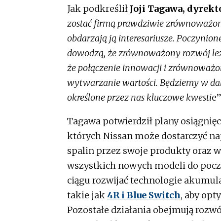
Jak podkreślił
Joji Tagawa, dyrek
zostać firmą prawdziwie zrównoważon
obdarzają ją interesariusze. Poczynion
dowodzą, że zrównoważony rozwój leży
że połączenie innowacji i zrównoważo
wytwarzanie wartości. Będziemy w dal
określone przez nas kluczowe kwesti
e”
Tagawa potwierdził plany osiągnięc
których Nissan może dostarczyć naj
spalin przez swoje produkty oraz 
wszystkich nowych modeli do począ
ciągu rozwijać technologie akumul
takie jak
4R i Blue Switch
, aby op
Pozostałe działania obejmują rozw