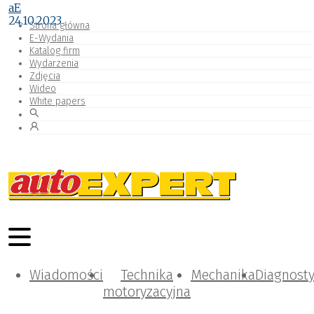
aE
24.10.2023
Strona główna
E-Wydania
Katalog firm
Wydarzenia
Zdjęcia
Wideo
White papers
Wiadomości
Technika
Mechanika
Diagnost
motoryzacyjna