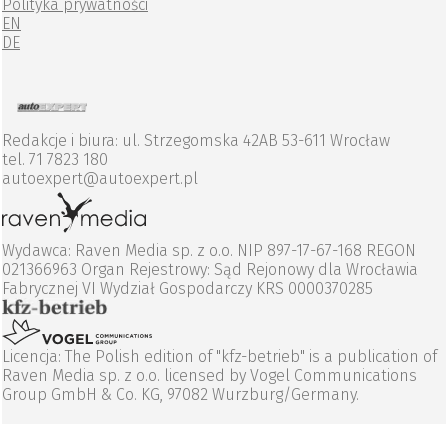
Polityka prywatności
EN
DE
Redakcje i biura: ul. Strzegomska 42AB 53-611 Wrocław
tel. 71 7823 180
autoexpert@autoexpert.pl
Wydawca: Raven Media sp. z o.o. NIP 897-17-67-168 REGON
021366963 Organ Rejestrowy: Sąd Rejonowy dla Wrocławia
Fabrycznej VI Wydział Gospodarczy KRS 0000370285
Licencja: The Polish edition of "kfz-betrieb" is a publication of
Raven Media sp. z o.o. licensed by Vogel Communications
Group GmbH & Co. KG, 97082 Wurzburg/Germany.