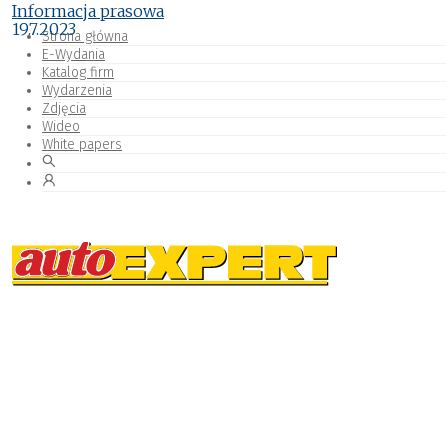
Informacja prasowa
19.7.2023
Strona główna
E-Wydania
Katalog firm
Wydarzenia
Zdjęcia
Wideo
White papers