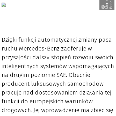
M
e
r
e
d
e
s
-
B
e
n
c
z
Dzięki funkcji automatycznej zmiany pasa
ruchu Mercedes-Benz zaoferuje w
przyszłości dalszy stopień rozwoju swoich
inteligentnych systemów wspomagających
na drugim poziomie SAE. Obecnie
producent luksusowych samochodów
pracuje nad dostosowaniem działania tej
funkcji do europejskich warunków
drogowych. Jej wprowadzenie ma zbiec się