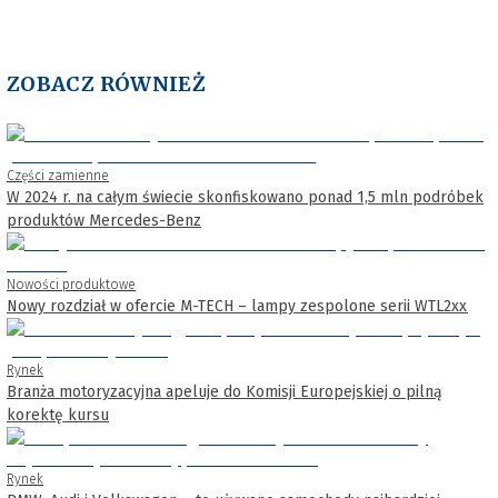
ZOBACZ RÓWNIEŻ
Części zamienne
W 2024 r. na całym świecie skonfiskowano ponad 1,5 mln podróbek
produktów Mercedes-Benz
Nowości produktowe
Nowy rozdział w ofercie M-TECH – lampy zespolone serii WTL2xx
Rynek
Branża motoryzacyjna apeluje do Komisji Europejskiej o pilną
korektę kursu
Rynek