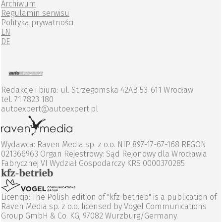
Archiwum
Regulamin serwisu
Polityka prywatności
EN
DE
Redakcje i biura: ul. Strzegomska 42AB 53-611 Wrocław
tel. 71 7823 180
autoexpert@autoexpert.pl
Wydawca: Raven Media sp. z o.o. NIP 897-17-67-168 REGON
021366963 Organ Rejestrowy: Sąd Rejonowy dla Wrocławia
Fabrycznej VI Wydział Gospodarczy KRS 0000370285
Licencja: The Polish edition of "kfz-betrieb" is a publication of
Raven Media sp. z o.o. licensed by Vogel Communications
Group GmbH & Co. KG, 97082 Wurzburg/Germany.