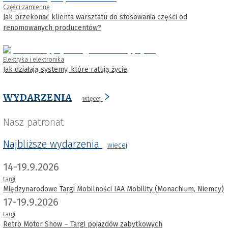
Części zamienne
Jak przekonać klienta warsztatu do stosowania części od
renomowanych producentów?
Elektryka i elektronika
Jak działają systemy, które ratują życie
WYDARZENIA
więcej
Nasz patronat
Najbliższe wydarzenia
wiecej
14-19.9.2026
targi
Międzynarodowe Targi Mobilności IAA Mobility (Monachium, Niemcy)
17-19.9.2026
targi
Retro Motor Show – Targi pojazdów zabytkowych