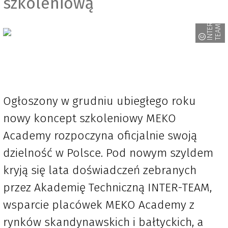
szkoleniową
I
N
T
E
-
T
E
A
R
M
Ogłoszony w grudniu ubiegłego roku
nowy koncept szkoleniowy MEKO
Academy rozpoczyna oficjalnie swoją
dzielność w Polsce. Pod nowym szyldem
kryją się lata doświadczeń zebranych
przez Akademię Techniczną INTER-TEAM,
wsparcie placówek MEKO Academy z
rynków skandynawskich i bałtyckich, a