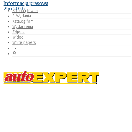
Informacja prasowa
25.6.2026
Strona główna
E-Wydania
Katalog firm
Wydarzenia
Zdjęcia
Wideo
White papers