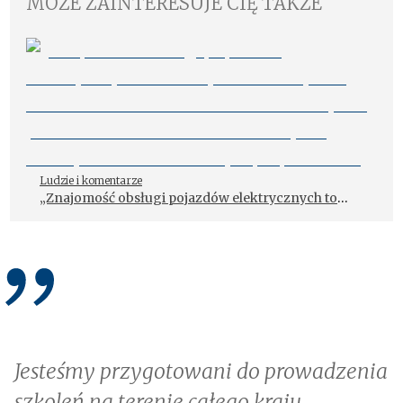
MOŻE ZAINTERESUJE CIĘ TAKŻE
Ludzie i komentarze
„Znajomość obsługi pojazdów elektrycznych to
dziś być albo nie być dla warsztatu” – rozmowa z
Dariuszem Rylem, prezesem SIMP Oddział w
Wałbrzychu, koordynatorem branżowym projektu
BCU
Jesteśmy przygotowani do prowadzenia
szkoleń na terenie całego kraju.