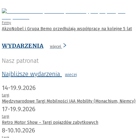
Firmy
AkzoNobel i Grupa Bemo przedłużają współpracę na kolejne 5 lat
WYDARZENIA
więcej
Nasz patronat
Najbliższe wydarzenia
wiecej
14-19.9.2026
targi
Międzynarodowe Targi Mobilności IAA Mobility (Monachium, Niemcy)
17-19.9.2026
targi
Retro Motor Show – Targi pojazdów zabytkowych
8-10.10.2026
targi