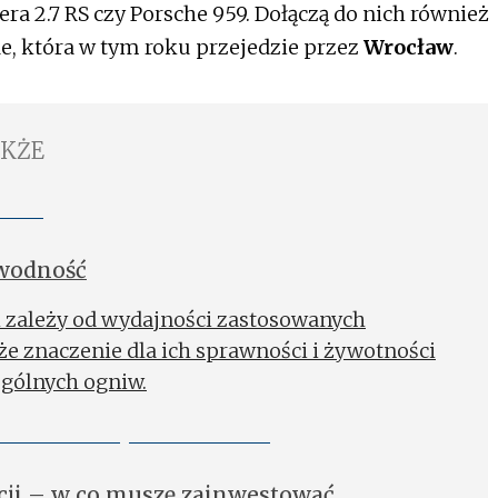
ra 2.7 RS czy Porsche 959. Dołączą do nich również
e, która w tym roku przejedzie przez
Wrocław
.
AKŻE
awodność
 zależy od wydajności zastosowanych
e znaczenie dla ich sprawności i żywotności
gólnych ogniw.
cji – w co muszę zainwestować