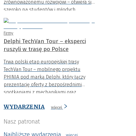
zrównoważonemu rozwojowi – otwiera się
szeroko na studentów i młodych
innowatorów..
Firmy
Delphi TechVan Tour – eksperci
ruszyli w trasę po Polsce
Trwa polski etap europejskiej trasy
TechVan Tour – mobilnego projektu
PHINIA pod marką Delphi, który łączy
prezentację oferty z bezpośrednimi
spotkaniami z mechanikami oraz
przedstawicielami warsztatów i hurtowni
WYDARZENIA
motoryzacyjnych.
więcej
Nasz patronat
Najbliższe wydarzenia
wiecej