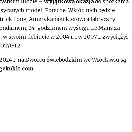
zystkim ludzie –
wyjątkowa okazja
do spotkania
klasycznych modeli Porsche. Wśród nich będzie
rick Long. Amerykański kierowca fabryczny
legendarnym, 24-godzinnym wyścigu Le Mans za
 w swoim debiucie w 2004 r. i w 2007 r. zwyciężył
e GT/GT2.
a 2024 r. na Dworcu Świebodzkim we Wrocławiu są
gekuhlt.com.