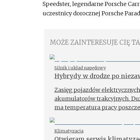
Speedster, legendarne Porsche Carre
uczestnicy dorocznej Porsche Parad
MOŻE ZAINTERESUJE CIĘ T
Silnik i układ napędowy
Hybrydy w drodze po niez
Zasięg pojazdów elektrycznych
akumulatorów trakcyjnych. Duż
ma temperatura pracy poszcze
Klimatyzacja
Otwieram serwis klimatyza