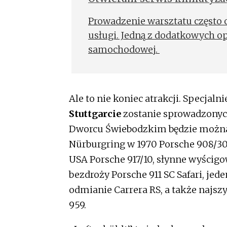
Prowadzenie warsztatu często 
usługi. Jedną z dodatkowych op
samochodowej.
Ale to nie koniec atrakcji. Specjaln
Stuttgarcie
zostanie sprowadzonych
Dworcu Świebodzkim będzie można
Nürburgring w 1970 Porsche 908/3
USA Porsche 917/10, słynne wyścigo
bezdroży Porsche 911 SC Safari, je
odmianie Carrera RS, a także najs
959.