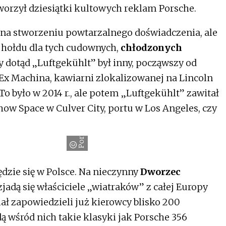
tworzył dziesiątki kultowych reklam Porsche.
 na stworzeniu powtarzalnego doświadczenia, ale
 hołdu dla tych cudownych,
chłodzonych
 dotąd „Luftgekühlt” był inny, począwszy od
 Ex Machina, kawiarni zlokalizowanej na Lincoln
To było w 2014 r., ale potem „Luftgekühlt” zawitał
how Space w Culver City, portu w Los Angeles, czy
Porsche
dzie się w Polsce. Na nieczynny
Dworzec
adą się właściciele „wiatraków” z całej Europy
ał zapowiedzieli już kierowcy blisko 200
 wśród nich takie klasyki jak Porsche 356