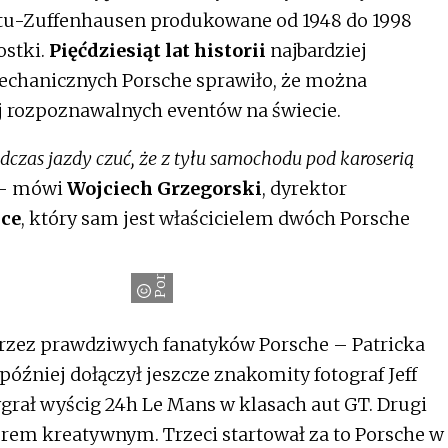
artu-Zuffenhausen produkowane od 1948 do 1998
ostki.
Pięćdziesiąt lat historii
najbardziej
chanicznych Porsche sprawiło, że można
j rozpoznawalnych eventów na świecie.
czas jazdy czuć, że z tyłu samochodu pod karoserią
– mówi
Wojciech Grzegorski
, dyrektor
sce
, który sam jest właścicielem dwóch Porsche
Porsche
rzez prawdziwych fanatyków Porsche – Patricka
później dołączył jeszcze znakomity fotograf Jeff
grał wyścig 24h Le Mans w klasach aut GT. Drugi
orem kreatywnym. Trzeci startował za to Porsche w