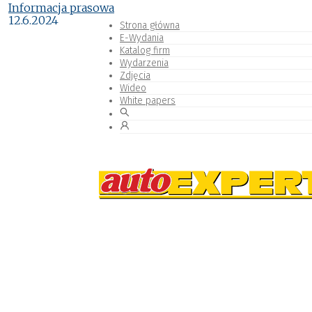
Informacja prasowa
12.6.2024
Strona główna
E-Wydania
Katalog firm
Wydarzenia
Zdjęcia
Wideo
White papers