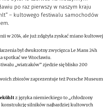
awiu po raz pierwszy w naszym kraju
ühlt” – kultowego festiwalu samochodów
zem.
rnii w 2014, ale już zdążyła zyskać miano kultowej
rzenia był dwukrotny zwycięzca Le Mans 24h
a spotkać we Wrocławiu.
stiwalu „wiatraków” zjedzie się blisko 200
swoich zbiorów zaprezentuje też Porsche Museum
ekühlt
z języka niemieckiego to „chłodzony
 konstrukcję silników najbardziej kultowych