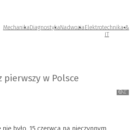
Mechanika
Diagnostyka
Nadwozia
Elektrotechnika &
IT
z pierwszy w Polsce
Porsche
e nie było. 15 czerwca na nieczynnym