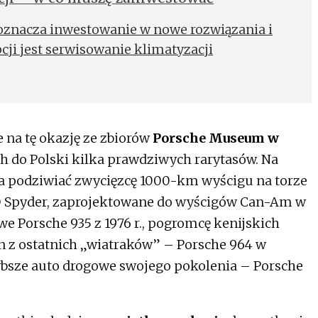
oznacza inwestowanie w nowe rozwiązania i
cji jest serwisowanie klimatyzacji
ie na tę okazję ze zbiorów
Porsche Museum w
 do Polski kilka prawdziwych rarytasów. Na
 podziwiać zwycięzcę 1000-km wyścigu na torze
0 Spyder, zaprojektowane do wyścigów Can-Am w
we Porsche 935 z 1976 r., pogromcę kenijskich
den z ostatnich „wiatraków” – Porsche 964 w
zybsze auto drogowe swojego pokolenia – Porsche