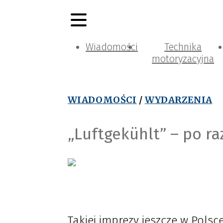
Wiadomości
Technika
motoryzacyjna
WIADOMOŚCI
/
WYDARZENIA
„Luftgekühlt” – po ra
Takiej imprezy jeszcze w Polsc