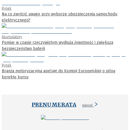
Rynek
Na co zwrócić uwagę przy wyborze ubezpieczenia samochodu
elektrycznego?
Akumulatory
Pomiar w czasie rzeczywistym wydłuża żywotność i zwiększa
bezpieczeństwo baterii
Rynek
Branża motoryzacyjna apeluje do Komisji Europejskiej o pilną
korektę kursu
PRENUMERATA
więcej