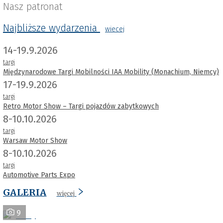
Nasz patronat
Najbliższe wydarzenia
wiecej
14-19.9.2026
targi
Międzynarodowe Targi Mobilności IAA Mobility (Monachium, Niemcy)
17-19.9.2026
targi
Retro Motor Show – Targi pojazdów zabytkowych
8-10.10.2026
targi
Warsaw Motor Show
8-10.10.2026
targi
Automotive Parts Expo
GALERIA
więcej
9