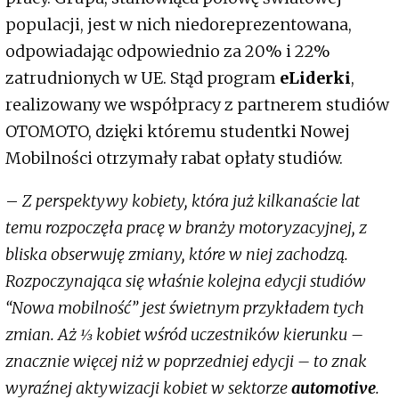
populacji, jest w nich niedoreprezentowana,
odpowiadając odpowiednio za 20% i 22%
zatrudnionych w UE. Stąd program
eLiderki
,
realizowany we współpracy z partnerem studiów
OTOMOTO, dzięki któremu studentki Nowej
Mobilności otrzymały rabat opłaty studiów.
–
Z perspektywy kobiety, która już kilkanaście lat
temu rozpoczęła pracę w branży motoryzacyjnej, z
bliska obserwuję zmiany, które w niej zachodzą.
Rozpoczynająca się właśnie kolejna edycji studiów
“Nowa mobilność” jest świetnym przykładem tych
zmian. Aż ⅓ kobiet wśród uczestników kierunku –
znacznie więcej niż w poprzedniej edycji – to znak
wyraźnej aktywizacji kobiet w sektorze
automotive
.