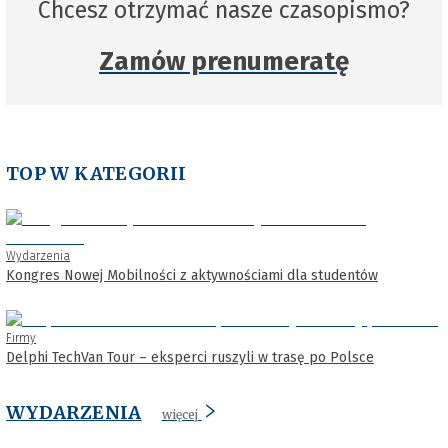
Chcesz otrzymać nasze czasopismo?
Zamów prenumeratę
TOP W KATEGORII
Wydarzenia
Kongres Nowej Mobilności z aktywnościami dla studentów
Firmy
Delphi TechVan Tour – eksperci ruszyli w trasę po Polsce
WYDARZENIA
więcej