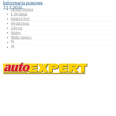
Informacja prasowa
22.2.2024
Strona główna
E-Wydania
Katalog firm
Wydarzenia
Zdjęcia
Wideo
White papers