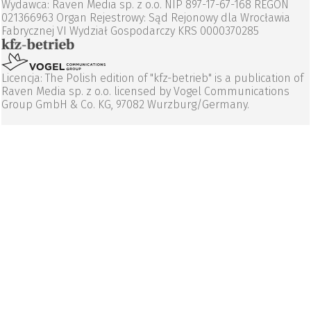
Wydawca: Raven Media sp. z o.o. NIP 897-17-67-168 REGON
021366963 Organ Rejestrowy: Sąd Rejonowy dla Wrocławia
Fabrycznej VI Wydział Gospodarczy KRS 0000370285
Licencja: The Polish edition of "kfz-betrieb" is a publication of
Raven Media sp. z o.o. licensed by Vogel Communications
Group GmbH & Co. KG, 97082 Wurzburg/Germany.