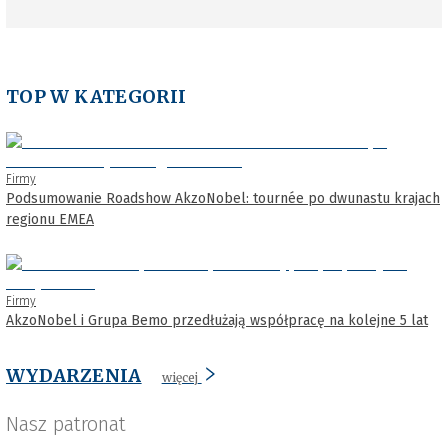
TOP W KATEGORII
Firmy
Podsumowanie Roadshow AkzoNobel: tournée po dwunastu krajach
regionu EMEA
Firmy
AkzoNobel i Grupa Bemo przedłużają współpracę na kolejne 5 lat
WYDARZENIA
więcej
Nasz patronat