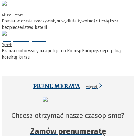
Akumulatory
Pomiar w czasie rzeczywistym wydłuża żywotność i zwiększa
bezpieczeństwo baterii
Rynek
Branża motoryzacyjna apeluje do Komisji Europejskiej o pilną
korektę kursu
PRENUMERATA
więcej
Chcesz otrzymać nasze czasopismo?
Zamów prenumeratę