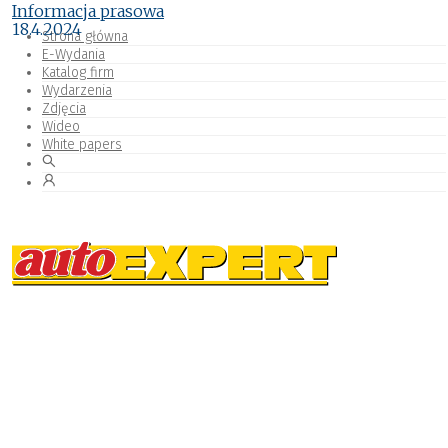
Informacja prasowa
18.4.2024
Strona główna
E-Wydania
Katalog firm
Wydarzenia
Zdjęcia
Wideo
White papers