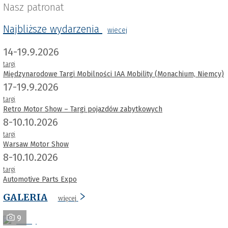
Nasz patronat
Najbliższe wydarzenia
wiecej
14-19.9.2026
targi
Międzynarodowe Targi Mobilności IAA Mobility (Monachium, Niemcy)
17-19.9.2026
targi
Retro Motor Show – Targi pojazdów zabytkowych
8-10.10.2026
targi
Warsaw Motor Show
8-10.10.2026
targi
Automotive Parts Expo
GALERIA
więcej
9