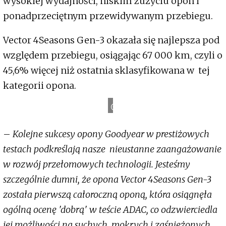
wysokiej wydajności, niskim zużyciu opon i
ponadprzeciętnym przewidywanym przebiegu.
Vector 4Seasons Gen-3 okazała się najlepsza pod
względem przebiegu, osiągając 67 000 km, czyli o
45,6% więcej niż ostatnia sklasyfikowana w tej
Goodyear
kategorii opona.
–
Kolejne sukcesy opony Goodyear w prestiżowych
testach podkreślają nasze nieustanne zaangażowanie
w rozwój przełomowych technologii. Jesteśmy
szczególnie dumni, że opona Vector 4Seasons Gen-3
została pierwszą całoroczną oponą, która osiągnęła
ogólną ocenę 'dobrą' w teście ADAC, co odzwierciedla
jej możliwości na suchych, mokrych i zaśnieżonych