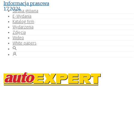
Informacja prasowa
1.7.2024
Strona główna
E-Wydania
Katalog firm
Wydarzenia
Zdjęcia
Wideo
White papers