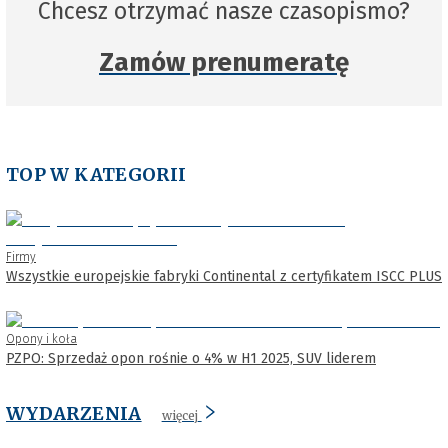
Chcesz otrzymać nasze czasopismo?
Zamów prenumeratę
TOP W KATEGORII
Firmy
Wszystkie europejskie fabryki Continental z certyfikatem ISCC PLUS
Opony i koła
PZPO: Sprzedaż opon rośnie o 4% w H1 2025, SUV liderem
WYDARZENIA
więcej