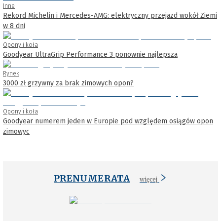
Inne
Rekord Michelin i Mercedes-AMG: elektryczny przejazd wokół Ziemi
w 8 dni
Opony i koła
Goodyear UltraGrip Performance 3 ponownie najlepsza
Rynek
3000 zł grzywny za brak zimowych opon?
Opony i koła
Goodyear numerem jeden w Europie pod względem osiągów opon
zimowyc
PRENUMERATA
więcej