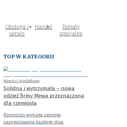
Obsługa i
Handel
Tematy
serwis
specjalne
TOP W KATEGORII
Nowości produktowe
Solidna i wytrzymała – nowa
odzież firmy Mewa przeznaczona
dla rzemiosła
Rzemiosło wymaga pełnego
zaangażowania każdego dnia.