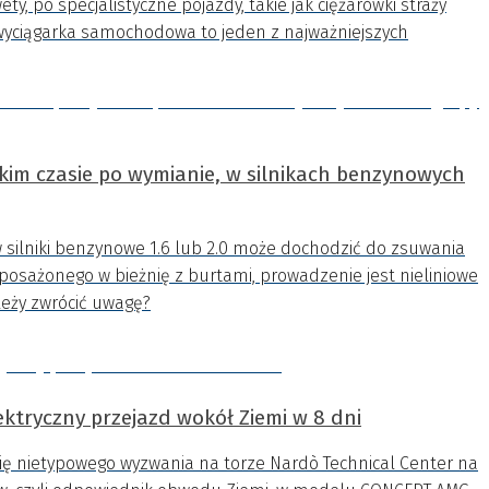
, po specjalistyczne pojazdy, takie jak ciężarówki straży
wyciągarka samochodowa to jeden z najważniejszych
kim czasie po wymianie, w silnikach benzynowych
ilniki benzynowe 1.6 lub 2.0 może dochodzić do zsuwania
osażonego w bieżnię z burtami, prowadzenie jest nieliniowe
ależy zwrócić uwagę?
ektryczny przejazd wokół Ziemi w 8 dni
się nietypowego wyzwania na torze Nardò Technical Center na