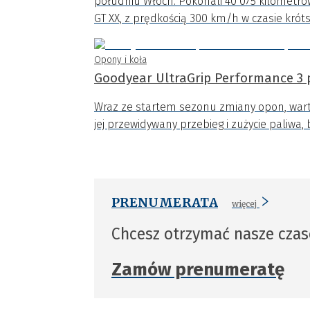
południu Włoch. Pokonali 40 075 kilometr
GT XX, z prędkością 300 km/h w czasie króts
Opony i koła
Goodyear UltraGrip Performance 3 
Wraz ze startem sezonu zmiany opon, wart
jej przewidywany przebieg i zużycie paliwa, 
PRENUMERATA
więcej
Chcesz otrzymać nasze cza
Zamów prenumeratę