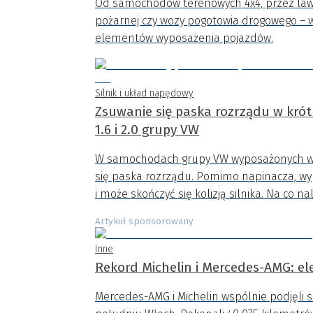
Od samochodów terenowych 4x4, przez lawety
pożarnej czy wozy pogotowia drogowego – 
elementów wyposażenia pojazdów.
Silnik i układ napędowy
Zsuwanie się paska rozrządu w krót
1.6 i 2.0 grupy VW
W samochodach grupy VW wyposażonych w s
się paska rozrządu. Pomimo napinacza, wyp
i może skończyć się kolizją silnika. Na co n
Artykuł sponsorowany
Inne
Rekord Michelin i Mercedes-AMG: el
Mercedes-AMG i Michelin wspólnie podjęli 