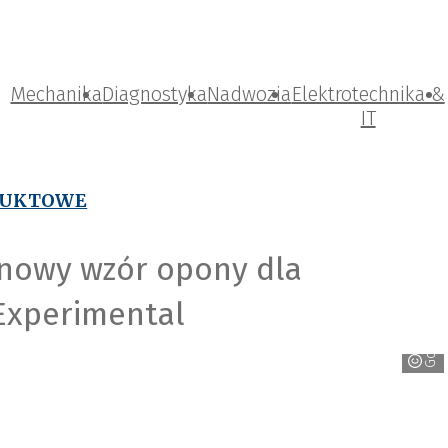
Mechanika
Diagnostyka
Nadwozia
Elektrotechnika &
IT
DUKTOWE
nowy wzór opony dla
Experimental
Goodyear