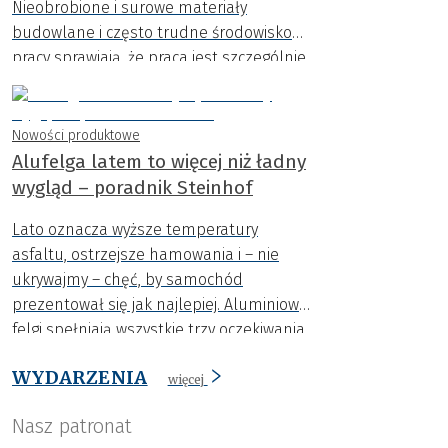
Nieobrobione i surowe materiały
budowlane i często trudne środowisko
pracy sprawiają, że praca jest szczególnie
wymagająca.
Nowości produktowe
Alufelga latem to więcej niż ładny
wygląd – poradnik Steinhof
Lato oznacza wyższe temperatury
asfaltu, ostrzejsze hamowania i – nie
ukrywajmy – chęć, by samochód
prezentował się jak najlepiej. Aluminiowe
felgi spełniają wszystkie trzy oczekiwania
naraz: poprawiają chłodzenie hamulców i
WYDARZENIA
bezpieczeństwo jazdy, odciążają
więcej
zawieszenie, a przy tym podkreślają styl
Nasz patronat
auta.