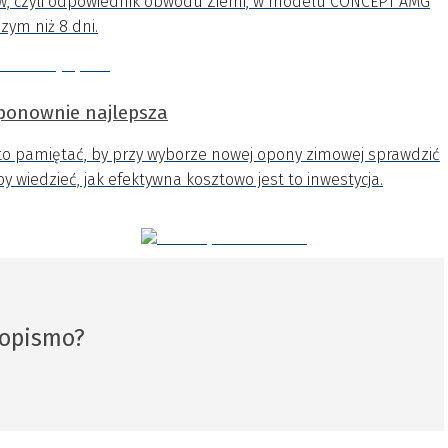
ów, czyli odpowiednik obwodu Ziemi, w modelu CONCEPT AMG
zym niż 8 dni.
ponownie najlepsza
o pamiętać, by przy wyborze nowej opony zimowej sprawdzić
by wiedzieć, jak efektywna kosztowo jest to inwestycja.
sopismo?