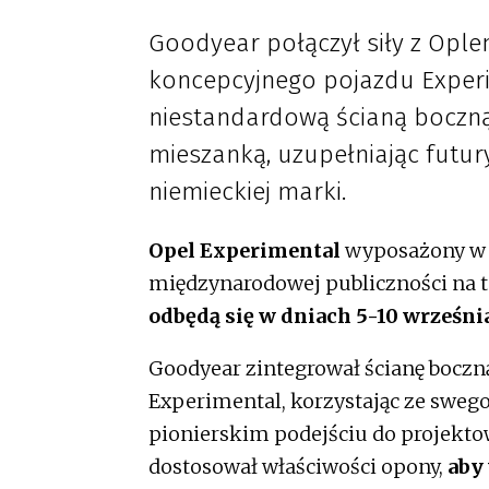
Goodyear połączył siły z Ople
koncepcyjnego pojazdu Experim
niestandardową ścianą boczn
mieszanką, uzupełniając futu
niemieckiej marki.
Opel Experimental
wyposażony w
międzynarodowej publiczności na 
odbędą się w dniach 5-10 września
Goodyear zintegrował ścianę bocz
Experimental, korzystając ze sweg
pionierskim podejściu do projektow
dostosował właściwości opony,
aby