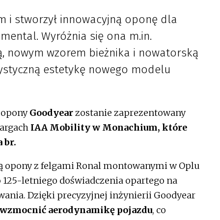
m i stworzył innowacyjną oponę dla
ental. Wyróżnia się ona m.in.
ą, nowym wzorem bieżnika i nowatorską
rystyczną estetykę nowego modelu
 opony
Goodyear
zostanie zaprezentowany
targach
IAA Mobility w Monachium, które
 br.
ną opony z felgami Ronal montowanymi w Oplu
o 125-letniego doświadczenia opartego na
ania. Dzięki precyzyjnej inżynierii Goodyear
 wzmocnić aerodynamikę pojazdu
, co