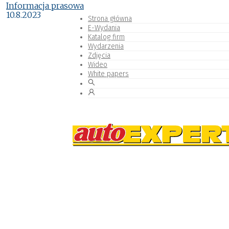
Informacja prasowa
10.8.2023
Strona główna
E-Wydania
Katalog firm
Wydarzenia
Zdjęcia
Wideo
White papers