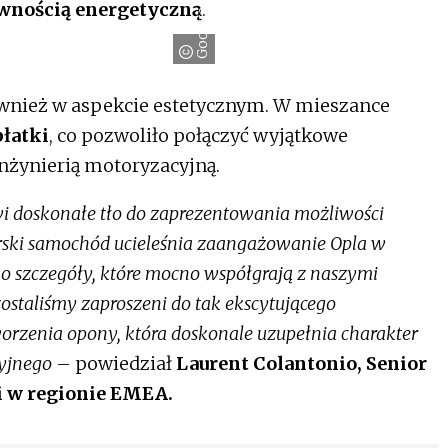
Goodyear
wnością energetyczną
.
ównież w aspekcie estetycznym. W mieszance
łatki
, co pozwoliło połączyć wyjątkowe
inżynierią motoryzacyjną.
i doskonałe tło do zaprezentowania możliwości
rski samochód ucieleśnia zaangażowanie Opla w
 o szczegóły, które mocno współgrają z naszymi
zostaliśmy zaproszeni do tak ekscytującego
orzenia opony, która doskonale uzupełnia charakter
yjnego
– powiedział
Laurent Colantonio, Senior
i w regionie EMEA.