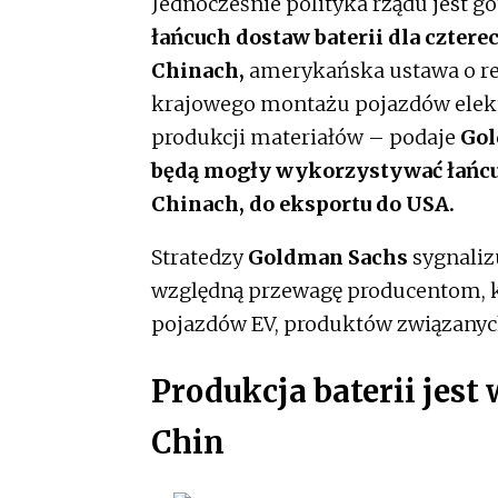
Jednocześnie polityka rządu jest 
łańcuch dostaw baterii dla czte
Chinach,
amerykańska ustawa o red
krajowego montażu pojazdów elektry
produkcji materiałów – podaje
Gol
będą mogły wykorzystywać łańcuc
Chinach, do eksportu do USA.
Stratedzy
Goldman Sachs
sygnaliz
względną przewagę producentom, kt
pojazdów EV, produktów związanyc
Produkcja baterii jest
Chin