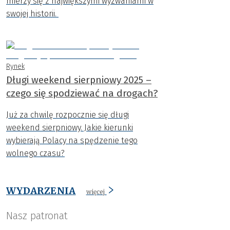
mierzy się z największymi wyzwaniami w
swojej historii.
Rynek
Długi weekend sierpniowy 2025 –
czego się spodziewać na drogach?
Już za chwilę rozpocznie się długi
weekend sierpniowy. Jakie kierunki
wybierają Polacy na spędzenie tego
wolnego czasu?
WYDARZENIA
więcej
Nasz patronat