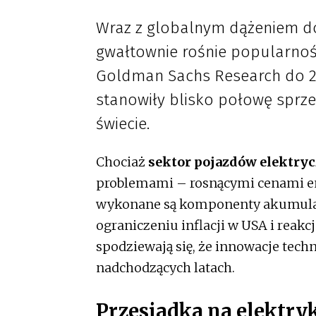
Wraz z globalnym dążeniem do
gwałtownie rośnie popularno
Goldman Sachs Research do 2
stanowiły blisko połowę spr
świecie.
Chociaż
sektor pojazdów elektry
problemami – rosnącymi cenami ener
wykonane są komponenty akumulator
ograniczeniu inflacji w USA i reakc
spodziewają się, że innowacje tech
nadchodzących latach.
Przesiadka na elektry