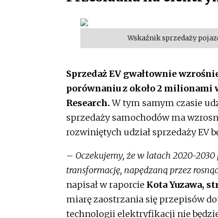
Wskaźnik sprzedaży pojazd
Sprzedaż EV gwałtownie wzrośnie
porównaniu z około 2 milionami 
Research.
W tym samym czasie udzi
sprzedaży samochodów ma wzrosnąć 
rozwiniętych udział sprzedaży EV b
–
Oczekujemy, że w latach 2020-2030
transformację, napędzaną przez rosnąc
napisał w raporcie
Kota Yuzawa, st
miarę zaostrzania się przepisów d
technologii elektryfikacji nie będz