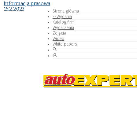
Informacja prasowa
15.2.2023
Strona główna
E-Wydania
Katalog firm
Wydarzenia
Zdjęcia
Wideo
White papers