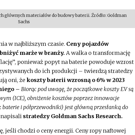
ech głównych materiałów do budowy baterii. Źródło: Goldman
Sachs
ia w najbliższym czasie.
Ceny pojazdów
obniżyć marże w branży.
A walka o transformację
lację”, ponieważ popyt na baterie powoduje wzrost
stywanych do ich produkcji – twierdzą stratedzy
ują oni, że
koszty baterii wzrosną o 6% w 2023
niego –
Biorąc pod uwagę, że początkowe koszty EV są
owym (ICE), obniżenie kosztów poprzez innowacje
 baterie i półprzewodniki) jest główną przesłanką do
napisali
stratedzy Goldman Sachs Research.
 jeśli chodzi o ceny energii. Ceny ropy naftowej