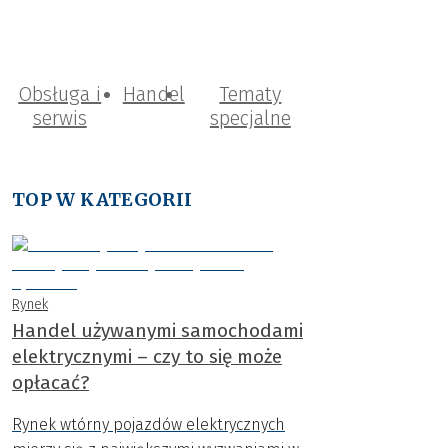
Obsługa i
Handel
Tematy
serwis
specjalne
TOP W KATEGORII
Rynek
Handel używanymi samochodami
elektrycznymi – czy to się może
opłacać?
Rynek wtórny pojazdów elektrycznych