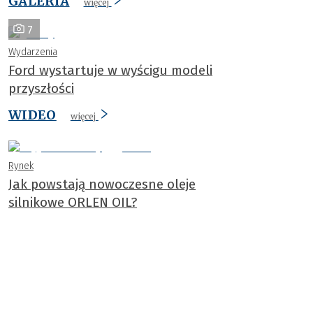
GALERIA
więcej
7
Wydarzenia
Ford wystartuje w wyścigu modeli
przyszłości
WIDEO
więcej
Rynek
Jak powstają nowoczesne oleje
silnikowe ORLEN OIL?