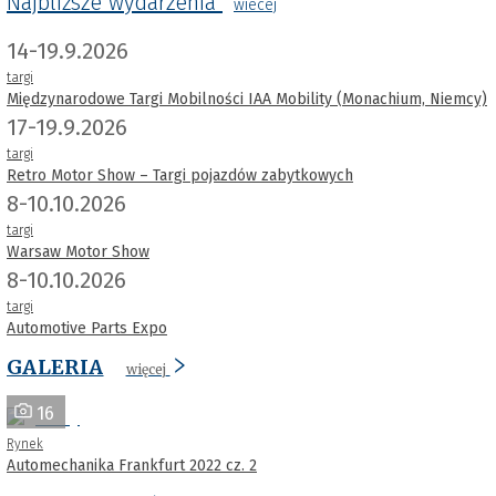
Najbliższe wydarzenia
wiecej
14-19.9.2026
targi
Międzynarodowe Targi Mobilności IAA Mobility (Monachium, Niemcy)
17-19.9.2026
targi
Retro Motor Show – Targi pojazdów zabytkowych
8-10.10.2026
targi
Warsaw Motor Show
8-10.10.2026
targi
Automotive Parts Expo
GALERIA
więcej
16
Rynek
Automechanika Frankfurt 2022 cz. 2