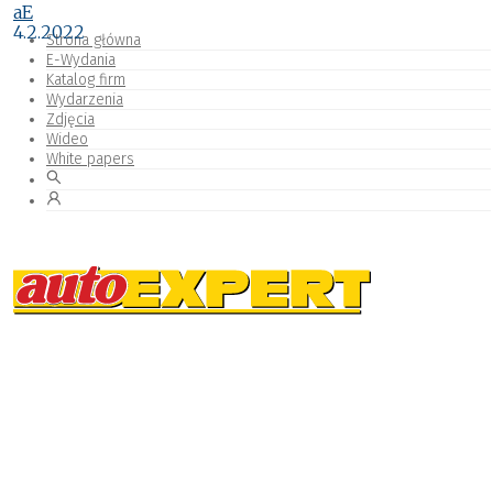
aE
4.2.2022
Strona główna
E-Wydania
Katalog firm
Wydarzenia
Zdjęcia
Wideo
White papers