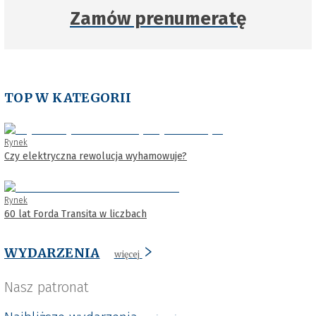
Zamów prenumeratę
TOP W KATEGORII
Rynek
Czy elektryczna rewolucja wyhamowuje?
Rynek
60 lat Forda Transita w liczbach
WYDARZENIA
więcej
Nasz patronat