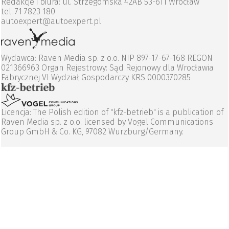
Redakcje i biura: ul. Strzegomska 42AB 53-611 Wrocław
tel. 71 7823 180
autoexpert@autoexpert.pl
Wydawca: Raven Media sp. z o.o. NIP 897-17-67-168 REGON
021366963 Organ Rejestrowy: Sąd Rejonowy dla Wrocławia
Fabrycznej VI Wydział Gospodarczy KRS 0000370285
Licencja: The Polish edition of "kfz-betrieb" is a publication of
Raven Media sp. z o.o. licensed by Vogel Communications
Group GmbH & Co. KG, 97082 Wurzburg/Germany.