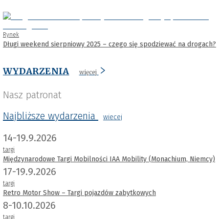
Rynek
Długi weekend sierpniowy 2025 – czego się spodziewać na drogach?
WYDARZENIA
więcej
Nasz patronat
Najbliższe wydarzenia
wiecej
14-19.9.2026
targi
Międzynarodowe Targi Mobilności IAA Mobility (Monachium, Niemcy)
17-19.9.2026
targi
Retro Motor Show – Targi pojazdów zabytkowych
8-10.10.2026
targi