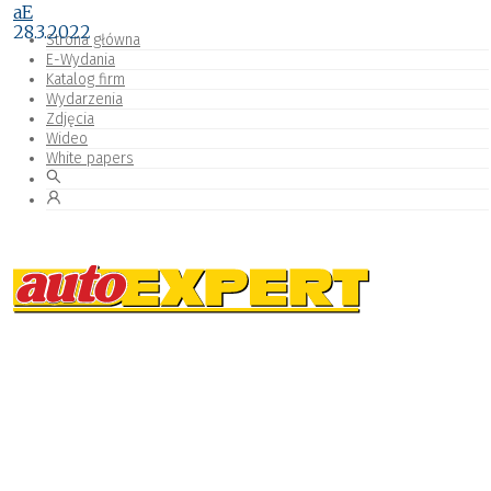
aE
28.3.2022
Strona główna
E-Wydania
Katalog firm
Wydarzenia
Zdjęcia
Wideo
White papers