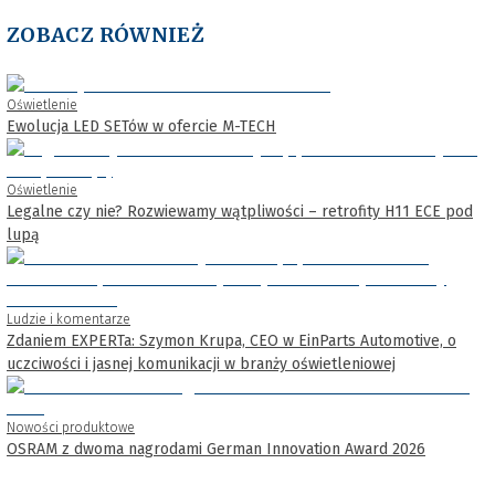
ZOBACZ RÓWNIEŻ
Oświetlenie
Ewolucja LED SETów w ofercie M-TECH
Oświetlenie
Legalne czy nie? Rozwiewamy wątpliwości – retrofity H11 ECE pod
lupą
Ludzie i komentarze
Zdaniem EXPERTa: Szymon Krupa, CEO w EinParts Automotive, o
uczciwości i jasnej komunikacji w branży oświetleniowej
Nowości produktowe
OSRAM z dwoma nagrodami German Innovation Award 2026