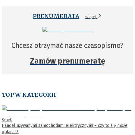
PRENUMERATA
więcej
Chcesz otrzymać nasze czasopismo?
Zamów prenumeratę
TOP W KATEGORII
Rynek
Handel używanymi samochodami elektrycznymi – czy to się może
opłacać?