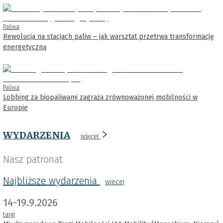
Paliwa
Rewolucja na stacjach paliw – jak warsztat przetrwa transformację
energetyczną
Paliwa
Lobbing za biopaliwami zagraża zrównoważonej mobilności w
Europie
WYDARZENIA
więcej
Nasz patronat
Najbliższe wydarzenia
wiecej
14-19.9.2026
targi