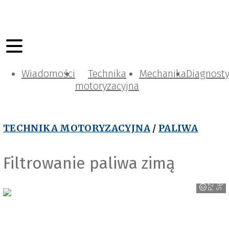
Wiadomości
Technika
Mechanika
Diagnost
motoryzacyjna
TECHNIKA MOTORYZACYJNA
/
PALIWA
Filtrowanie paliwa zimą
w
P
Z
L
S
ę
d
z
i
s
z
ó