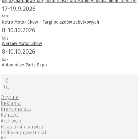
Międzynarodowe Targi Mobilności IAA Mobility (Monachium, Niemcy)
17-19.9.2026
targi
Retro Motor Show – Targi pojazdów zabytkowych
8-10.10.2026
targi
Warsaw Motor Show
8-10.10.2026
targi
Automotive Parts Expo
O tytule
Reklama
Prenumerata
Kontakt
Archiwum
Regulamin serwisu
Polityka prywatności
EN