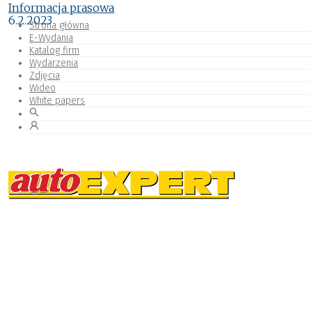
Informacja prasowa
6.2.2023
Strona główna
E-Wydania
Katalog firm
Wydarzenia
Zdjęcia
Wideo
White papers