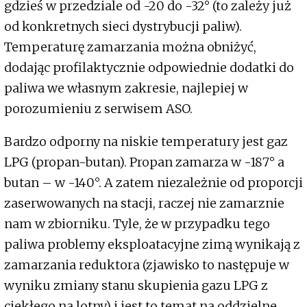
gdzieś w przedziale od -20 do -32° (to zależy już
od konkretnych sieci dystrybucji paliw).
Temperaturę zamarzania można obniżyć,
dodając profilaktycznie odpowiednie dodatki do
paliwa we własnym zakresie, najlepiej w
porozumieniu z serwisem ASO.
Bardzo odporny na niskie temperatury jest gaz
LPG (propan-butan). Propan zamarza w -187° a
butan – w -140°. A zatem niezależnie od proporcji
zaserwowanych na stacji, raczej nie zamarznie
nam w zbiorniku. Tyle, że w przypadku tego
paliwa problemy eksploatacyjne zimą wynikają z
zamarzania reduktora (zjawisko to następuje w
wyniku zmiany stanu skupienia gazu LPG z
ciekłego na lotny) i jest to temat na oddzielne