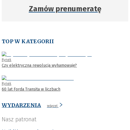
Zamów prenumeratę
TOP W KATEGORII
Rynek
Czy elektryczna rewolucja wyhamowuje?
Rynek
60 lat Forda Transita w liczbach
WYDARZENIA
więcej
Nasz patronat