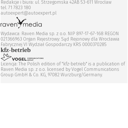
Redakcje i biura: ul. Strzegomska 42AB 53-611 Wrocław
tel. 71 7823 180
autoexpert@autoexpert.pl
Wydawca: Raven Media sp. z o.o. NIP 897-17-67-168 REGON
021366963 Organ Rejestrowy: Sąd Rejonowy dla Wrocławia
Fabrycznej VI Wydział Gospodarczy KRS 0000370285
Licencja: The Polish edition of "kfz-betrieb" is a publication of
Raven Media sp. z o.o. licensed by Vogel Communications
Group GmbH & Co. KG, 97082 Wurzburg/Germany.