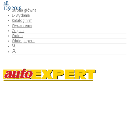
aE
13.9.2018
Strona główna
E-Wydania
Katalog firm
Wydarzenia
Zdjęcia
Wideo
White papers