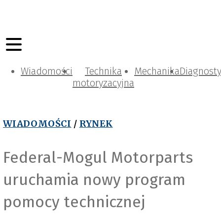
Wiadomości
Technika
Mechanika
Diagnost
motoryzacyjna
WIADOMOŚCI
/
RYNEK
Federal-Mogul Motorparts
uruchamia nowy program
pomocy technicznej
F
e
d
e
a
l
-
M
o
g
u
r
l