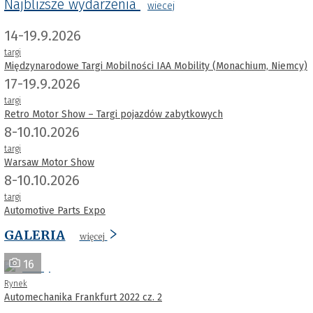
Najbliższe wydarzenia
wiecej
14-19.9.2026
targi
Międzynarodowe Targi Mobilności IAA Mobility (Monachium, Niemcy)
17-19.9.2026
targi
Retro Motor Show – Targi pojazdów zabytkowych
8-10.10.2026
targi
Warsaw Motor Show
8-10.10.2026
targi
Automotive Parts Expo
GALERIA
więcej
16
Rynek
Automechanika Frankfurt 2022 cz. 2