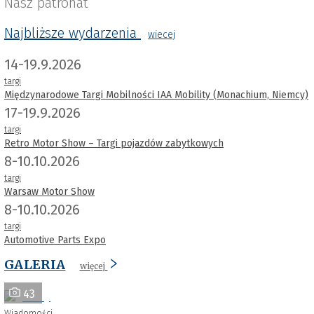
Nasz patronat
Najbliższe wydarzenia
wiecej
14-19.9.2026
targi
Międzynarodowe Targi Mobilności IAA Mobility (Monachium, Niemcy)
17-19.9.2026
targi
Retro Motor Show – Targi pojazdów zabytkowych
8-10.10.2026
targi
Warsaw Motor Show
8-10.10.2026
targi
Automotive Parts Expo
GALERIA
więcej
43
Wiadomości