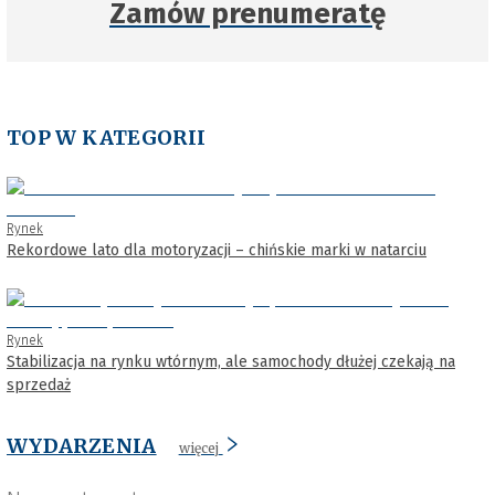
Zamów prenumeratę
TOP W KATEGORII
Rynek
Rekordowe lato dla motoryzacji – chińskie marki w natarciu
Rynek
Stabilizacja na rynku wtórnym, ale samochody dłużej czekają na
sprzedaż
WYDARZENIA
więcej