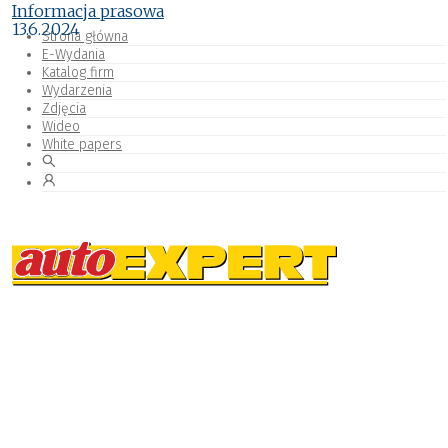
Informacja prasowa
13.6.2024
Strona główna
E-Wydania
Katalog firm
Wydarzenia
Zdjęcia
Wideo
White papers