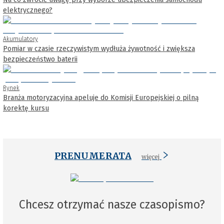
elektrycznego?
Akumulatory
Pomiar w czasie rzeczywistym wydłuża żywotność i zwiększa
bezpieczeństwo baterii
Rynek
Branża motoryzacyjna apeluje do Komisji Europejskiej o pilną
korektę kursu
PRENUMERATA
więcej
Chcesz otrzymać nasze czasopismo?