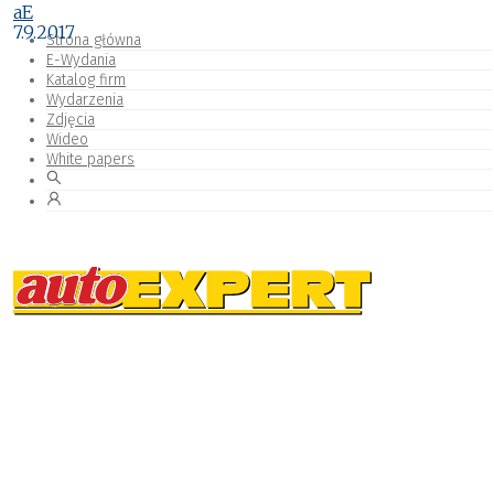
aE
7.9.2017
Strona główna
E-Wydania
Katalog firm
Wydarzenia
Zdjęcia
Wideo
White papers