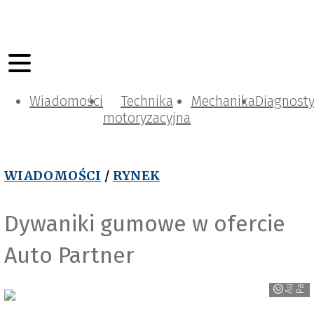
Wiadomości
Technika
Mechanika
Diagnost
motoryzacyjna
WIADOMOŚCI
/
RYNEK
Dywaniki gumowe w ofercie
Auto Partner
r
A
u
t
o
P
a
r
t
n
e