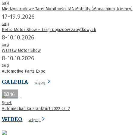
targi
Międzynarodowe Targi Mobilności IAA Mobility (Monachium, Niemcy)
17-19.9.2026
targi
Retro Motor Show – Targi pojazdów zabytkowych
8-10.10.2026
targi
Warsaw Motor Show
8-10.10.2026
targi
Automotive Parts Expo
GALERIA
więcej
16
Rynek
Automechanika Frankfurt 2022 cz. 2
WIDEO
więcej