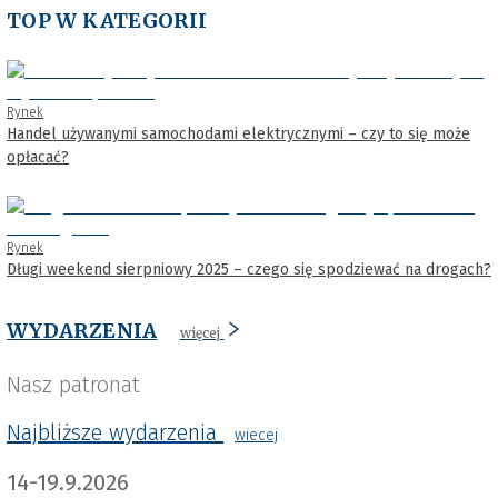
TOP W KATEGORII
Rynek
Handel używanymi samochodami elektrycznymi – czy to się może
opłacać?
Rynek
Długi weekend sierpniowy 2025 – czego się spodziewać na drogach?
WYDARZENIA
więcej
Nasz patronat
Najbliższe wydarzenia
wiecej
14-19.9.2026