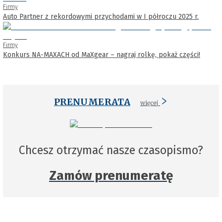
Firmy
Auto Partner z rekordowymi przychodami w I półroczu 2025 r.
Firmy
Konkurs NA-MAXACH od MaXgear – nagraj rolkę, pokaż części!
PRENUMERATA
więcej
Chcesz otrzymać nasze czasopismo?
Zamów prenumeratę