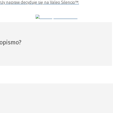
anży napraw decyduje się na Valeo Silencio™.
sopismo?