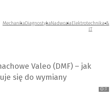
Mechanika
Diagnostyka
Nadwozia
Elektrotechnika &
IT
chowe Valeo (DMF) – jak
kuje się do wymiany
Valeo