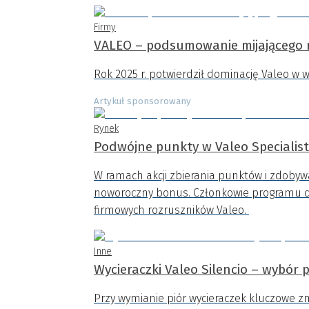
Firmy
VALEO – podsumowanie mijającego ro
Rok 2025 r. potwierdził dominację Valeo 
Artykuł sponsorowany
Rynek
Podwójne punkty w Valeo Specialist
W ramach akcji zbierania punktów i zdobyw
noworoczny bonus. Członkowie programu do
firmowych rozruszników Valeo.
Inne
Wycieraczki Valeo Silencio – wybór 
Przy wymianie piór wycieraczek kluczowe zn