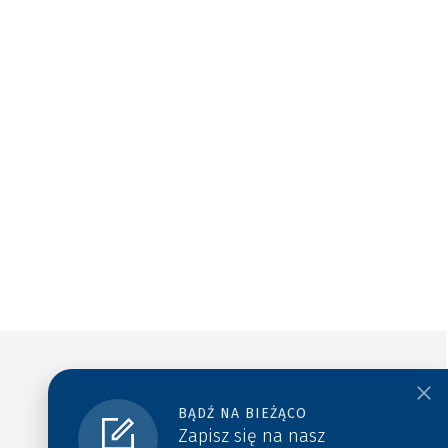
BĄDŹ NA BIEŻĄCO
Zapisz się na nasz