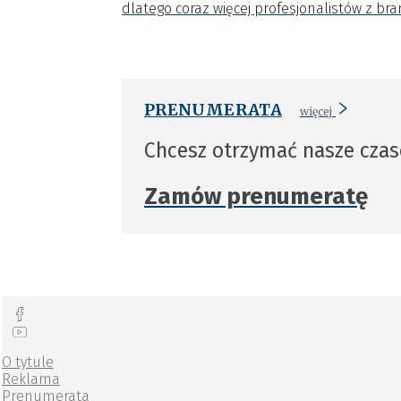
dlatego coraz więcej profesjonalistów z br
PRENUMERATA
więcej
Chcesz otrzymać nasze cza
Zamów prenumeratę
O tytule
Reklama
Prenumerata