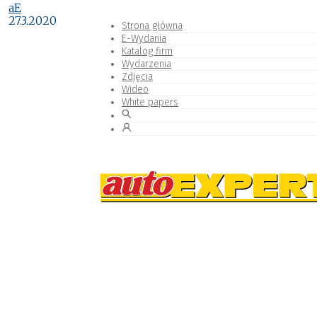
aE
27.3.2020
Strona główna
E-Wydania
Katalog firm
Wydarzenia
Zdjęcia
Wideo
White papers