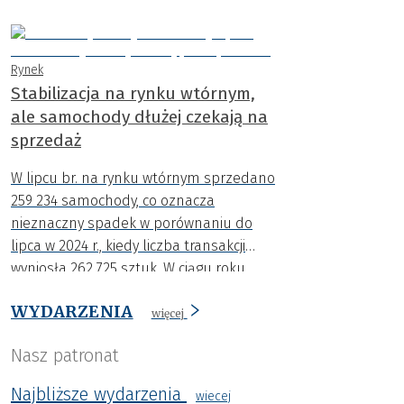
rejestracje aut osiągnęły najwyższy
poziom w tym roku.
Rynek
Stabilizacja na rynku wtórnym,
ale samochody dłużej czekają na
sprzedaż
W lipcu br. na rynku wtórnym sprzedano
259 234 samochody, co oznacza
nieznaczny spadek w porównaniu do
lipca w 2024 r., kiedy liczba transakcji
wyniosła 262 725 sztuk. W ciągu roku
spadła także średnia cena o niemal 4
WYDARZENIA
000 zł.
więcej
Nasz patronat
Najbliższe wydarzenia
wiecej