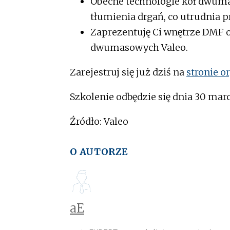
Obecne technologie kół dwuma
tłumienia drgań, co utrudnia 
Zaprezentuję Ci wnętrze DMF o
dwumasowych Valeo.
Zarejestruj się już dziś na
stronie o
Szkolenie odbędzie się dnia 30 marca
Źródło: Valeo
O AUTORZE
aE