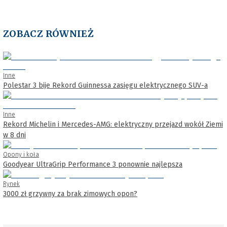
ZOBACZ RÓWNIEŻ
Inne
Polestar 3 bije Rekord Guinnessa zasięgu elektrycznego SUV-a
Inne
Rekord Michelin i Mercedes-AMG: elektryczny przejazd wokół Ziemi
w 8 dni
Opony i koła
Goodyear UltraGrip Performance 3 ponownie najlepsza
Rynek
3000 zł grzywny za brak zimowych opon?