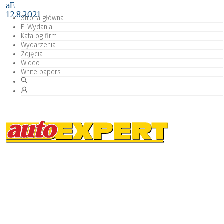
aE
12.8.2021
Strona główna
E-Wydania
Katalog firm
Wydarzenia
Zdjęcia
Wideo
White papers