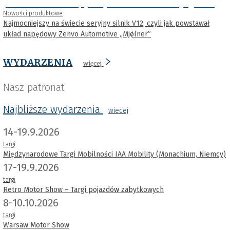
Nowości produktowe
Najmocniejszy na świecie seryjny silnik V12, czyli jak powstawał
układ napędowy Zenvo Automotive „Mjølner”
WYDARZENIA
więcej
Nasz patronat
Najbliższe wydarzenia
wiecej
14-19.9.2026
targi
Międzynarodowe Targi Mobilności IAA Mobility (Monachium, Niemcy)
17-19.9.2026
targi
Retro Motor Show – Targi pojazdów zabytkowych
8-10.10.2026
targi
Warsaw Motor Show