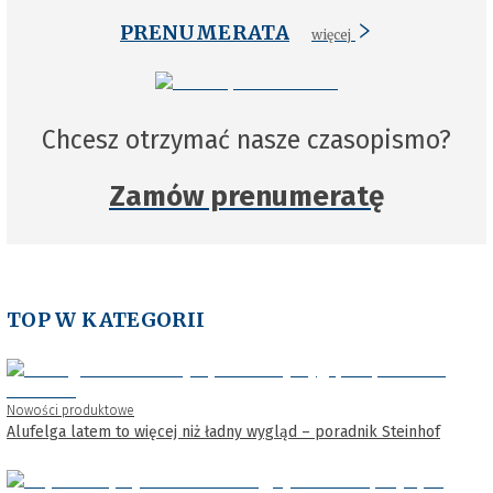
PRENUMERATA
więcej
Chcesz otrzymać nasze czasopismo?
Zamów prenumeratę
TOP W KATEGORII
Nowości produktowe
Alufelga latem to więcej niż ładny wygląd – poradnik Steinhof