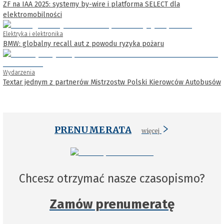
ZF na IAA 2025: systemy by-wire i platforma SELECT dla
elektromobilności
Elektryka i elektronika
BMW: globalny recall aut z powodu ryzyka pożaru
Wydarzenia
Textar jednym z partnerów Mistrzostw Polski Kierowców Autobusów
PRENUMERATA
więcej
Chcesz otrzymać nasze czasopismo?
Zamów prenumeratę