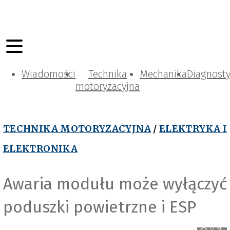
Wiadomości
Technika
Mechanika
Diagnost
motoryzacyjna
TECHNIKA MOTORYZACYJNA
/
ELEKTRYKA I
ELEKTRONIKA
Awaria modułu może wyłączyć
poduszki powietrzne i ESP
D
o
g
d
e
R
A
M