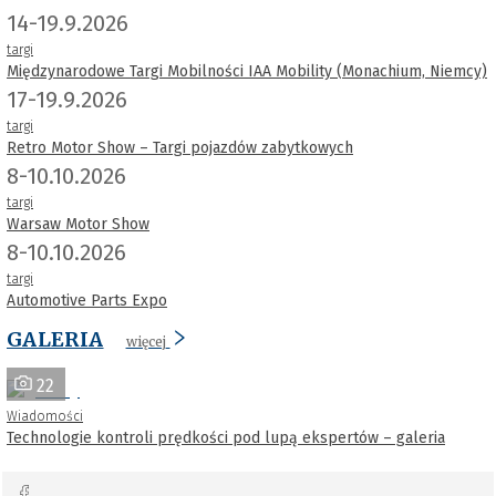
14-19.9.2026
targi
Międzynarodowe Targi Mobilności IAA Mobility (Monachium, Niemcy)
17-19.9.2026
targi
Retro Motor Show – Targi pojazdów zabytkowych
8-10.10.2026
targi
Warsaw Motor Show
8-10.10.2026
targi
Automotive Parts Expo
GALERIA
więcej
22
Wiadomości
Technologie kontroli prędkości pod lupą ekspertów – galeria