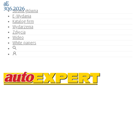
aE
30.6.2026
Strona główna
E-Wydania
Katalog firm
Wydarzenia
Zdjęcia
Wideo
White papers