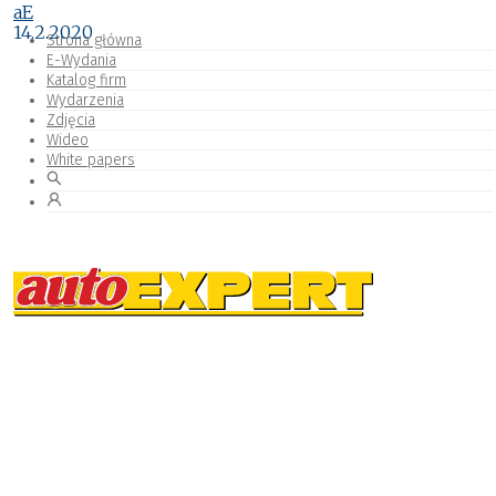
aE
14.2.2020
Strona główna
E-Wydania
Katalog firm
Wydarzenia
Zdjęcia
Wideo
White papers