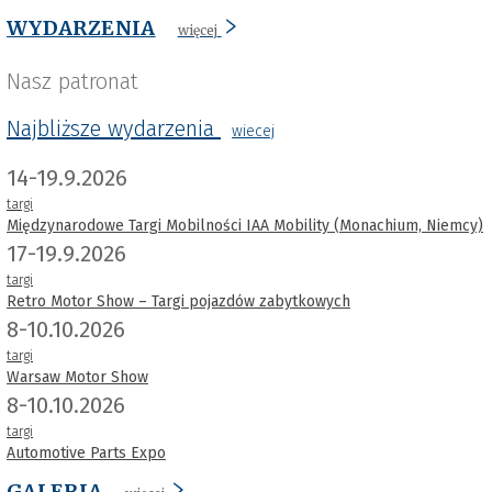
WYDARZENIA
więcej
Nasz patronat
Najbliższe wydarzenia
wiecej
14-19.9.2026
targi
Międzynarodowe Targi Mobilności IAA Mobility (Monachium, Niemcy)
17-19.9.2026
targi
Retro Motor Show – Targi pojazdów zabytkowych
8-10.10.2026
targi
Warsaw Motor Show
8-10.10.2026
targi
Automotive Parts Expo
GALERIA