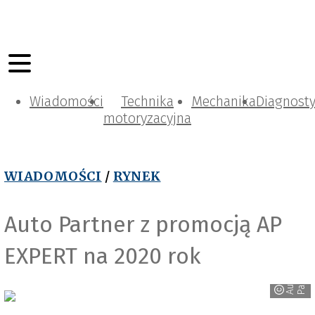
Wiadomości
Technika
Mechanika
Diagnost
motoryzacyjna
WIADOMOŚCI
/
RYNEK
Auto Partner z promocją AP
EXPERT na 2020 rok
r
A
u
t
o
P
a
r
t
n
e