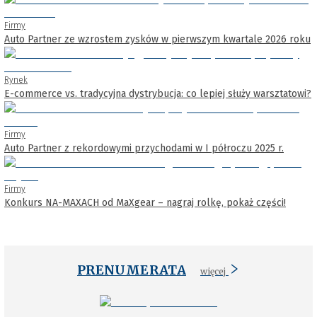
Firmy
Auto Partner ze wzrostem zysków w pierwszym kwartale 2026 roku
Rynek
E-commerce vs. tradycyjna dystrybucja: co lepiej służy warsztatowi?
Firmy
Auto Partner z rekordowymi przychodami w I półroczu 2025 r.
Firmy
Konkurs NA-MAXACH od MaXgear – nagraj rolkę, pokaż części!
PRENUMERATA
więcej