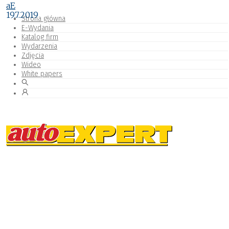
aE
19.7.2019
Strona główna
E-Wydania
Katalog firm
Wydarzenia
Zdjęcia
Wideo
White papers