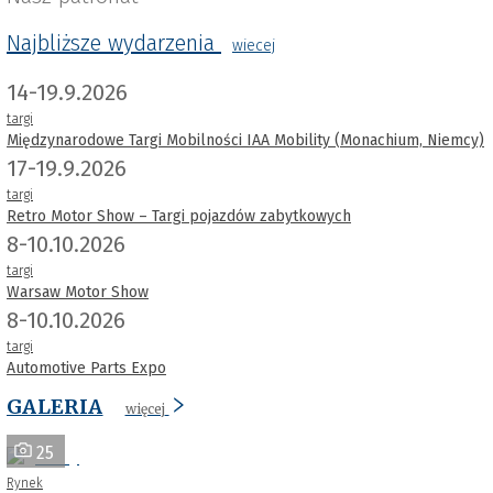
Najbliższe wydarzenia
wiecej
14-19.9.2026
targi
Międzynarodowe Targi Mobilności IAA Mobility (Monachium, Niemcy)
17-19.9.2026
targi
Retro Motor Show – Targi pojazdów zabytkowych
8-10.10.2026
targi
Warsaw Motor Show
8-10.10.2026
targi
Automotive Parts Expo
GALERIA
więcej
25
Rynek