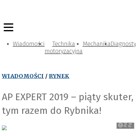
Wiadomości
Technika
Mechanika
Diagnost
motoryzacyjna
WIADOMOŚCI
/
RYNEK
AP EXPERT 2019 – piąty skuter,
tym razem do Rybnika!
r
A
u
t
o
P
a
r
t
n
e