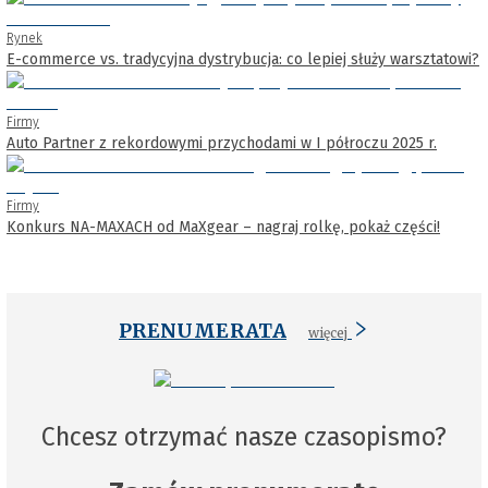
Rynek
E-commerce vs. tradycyjna dystrybucja: co lepiej służy warsztatowi?
Firmy
Auto Partner z rekordowymi przychodami w I półroczu 2025 r.
Firmy
Konkurs NA-MAXACH od MaXgear – nagraj rolkę, pokaż części!
PRENUMERATA
więcej
Chcesz otrzymać nasze czasopismo?