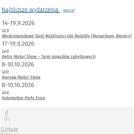
Najbliższe wydarzenia
wiecej
14-19.9.2026
targi
Międzynarodowe Targi Mobilności IAA Mobility (Monachium, Niemcy)
17-19.9.2026
targi
Retro Motor Show – Targi pojazdów zabytkowych
8-10.10.2026
targi
Warsaw Motor Show
8-10.10.2026
targi
Automotive Parts Expo
O tytule