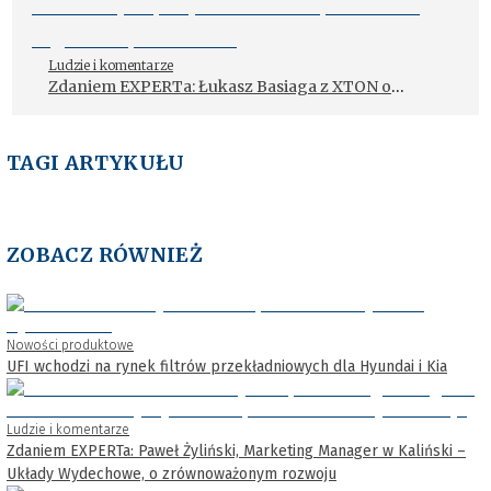
Ludzie i komentarze
Zdaniem EXPERTa: Łukasz Basiaga z XTON o
parametrach technicznych kluczowych przy
doborze urządzenia do regeneracji filtra DPF
TAGI ARTYKUŁU
ZOBACZ RÓWNIEŻ
Nowości produktowe
UFI wchodzi na rynek filtrów przekładniowych dla Hyundai i Kia
Ludzie i komentarze
Zdaniem EXPERTa: Paweł Żyliński, Marketing Manager w Kaliński –
Układy Wydechowe, o zrównoważonym rozwoju