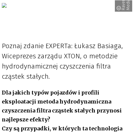
R
a
v
e
n
M
e
d
i
a
Poznaj zdanie EXPERTa: Łukasz Basiaga,
Wiceprezes zarządu XTON, o metodzie
hydrodynamicznej czyszczenia filtra
cząstek stałych.
Dla jakich typów pojazdów i profili
eksploatacji metoda hydrodynamiczna
czyszczenia filtra cząstek stałych przynosi
najlepsze efekty?
Czy są przypadki, w których ta technologia