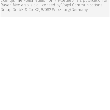
Licencja: The Polish edition of "kfz-betrieb" is a publication of
Raven Media sp. z o.o. licensed by Vogel Communications
Group GmbH & Co. KG, 97082 Wurzburg/Germany.