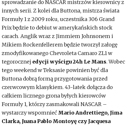
sprowadzanie do NASCAR mistrzów kierownicy z
innych serii. Z kolei dla Buttona, mistrza świata
Formuły 1 z 2009 roku, uczestnika 306 Grand
Prix będzie to debiut w amerykańskich stock
carach. Anglik wraz z Jimmiem Johnsonem i
Mikiem Rockenfellerem będzie tworzył załogę
zmodyfikowanego Chevroleta Camaro ZL1 w
tegorocznej
edycji wyścigu 24h Le Mans
. Wobec
tego weekend w Teksasie powinien być dla
Buttona dobrą formą przygotowania przed
czerwcowym klasykiem. 43-latek dołącza do
całkiem licznego grona byłych kierowców
Formuły 1, którzy zasmakowali NASCAR –
wystarczy wspomnieć
Mario Andrettiego, Jima
Clarka, Juana Pablo Montoyę czy Jacquesa