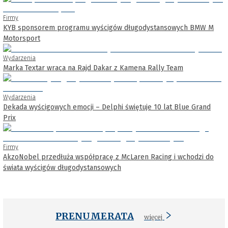
Firmy
KYB sponsorem programu wyścigów długodystansowych BMW M
Motorsport
Wydarzenia
Marka Textar wraca na Rajd Dakar z Kamena Rally Team
Wydarzenia
Dekada wyścigowych emocji – Delphi świętuje 10 lat Blue Grand
Prix
Firmy
AkzoNobel przedłuża współpracę z McLaren Racing i wchodzi do
świata wyścigów długodystansowych
PRENUMERATA
więcej