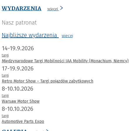
WYDARZENIA
więcej
Nasz patronat
Najbliższe wydarzenia
wiecej
14-19.9.2026
targi
Międzynarodowe Targi Mobilności IAA Mobility (Monachium, Niemcy)
17-19.9.2026
targi
Retro Motor Show – Targi pojazdów zabytkowych
8-10.10.2026
targi
Warsaw Motor Show
8-10.10.2026
targi
Automotive Parts Expo