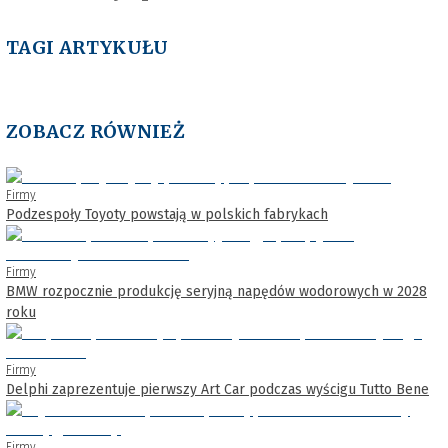
TAGI ARTYKUŁU
ZOBACZ RÓWNIEŻ
Firmy
Podzespoły Toyoty powstają w polskich fabrykach
Firmy
BMW rozpocznie produkcję seryjną napędów wodorowych w 2028
roku
Firmy
Delphi zaprezentuje pierwszy Art Car podczas wyścigu Tutto Bene
Firmy