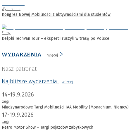
Wydarzenia
Kongres Nowej Mobilności z aktywnościami dla studentów
Firmy
Delphi TechVan Tour – eksperci ruszyli w trasę po Polsce
WYDARZENIA
więcej
Nasz patronat
Najbliższe wydarzenia
wiecej
14-19.9.2026
targi
Międzynarodowe Targi Mobilności IAA Mobility (Monachium, Niemcy)
17-19.9.2026
targi
Retro Motor Show – Targi pojazdów zabytkowych