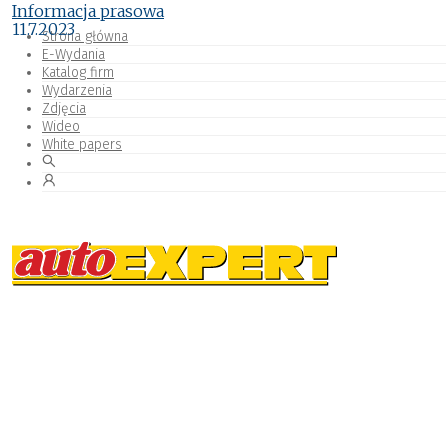
Informacja prasowa
11.7.2023
Strona główna
E-Wydania
Katalog firm
Wydarzenia
Zdjęcia
Wideo
White papers