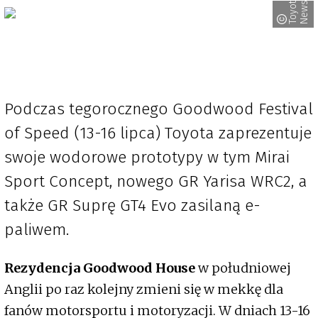
T
o
y
o
a
N
e
w
t
s
Podczas tegorocznego Goodwood Festival
of Speed (13-16 lipca) Toyota zaprezentuje
swoje wodorowe prototypy w tym Mirai
Sport Concept, nowego GR Yarisa WRC2, a
także GR Suprę GT4 Evo zasilaną e-
paliwem.
Rezydencja Goodwood House
w południowej
Anglii po raz kolejny zmieni się w mekkę dla
fanów motorsportu i motoryzacji. W dniach 13-16