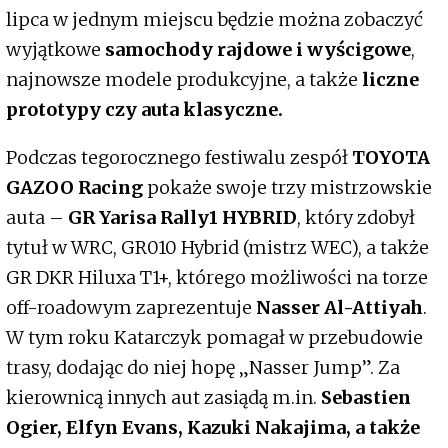
lipca w jednym miejscu będzie można zobaczyć
wyjątkowe
samochody rajdowe i wyścigowe
,
najnowsze modele produkcyjne, a także
liczne
prototypy czy auta klasyczne.
Podczas tegorocznego festiwalu zespół
TOYOTA
GAZOO Racing
pokaże swoje trzy mistrzowskie
auta –
GR Yarisa Rally1 HYBRID
, który zdobył
tytuł w WRC, GR010 Hybrid (mistrz WEC), a także
GR DKR Hiluxa T1+, którego możliwości na torze
off-roadowym zaprezentuje
Nasser Al-Attiyah
.
W tym roku Katarczyk pomagał w przebudowie
trasy, dodając do niej hopę „Nasser Jump”. Za
kierownicą innych aut zasiądą m.in.
Sebastien
Ogier, Elfyn Evans, Kazuki Nakajima, a także