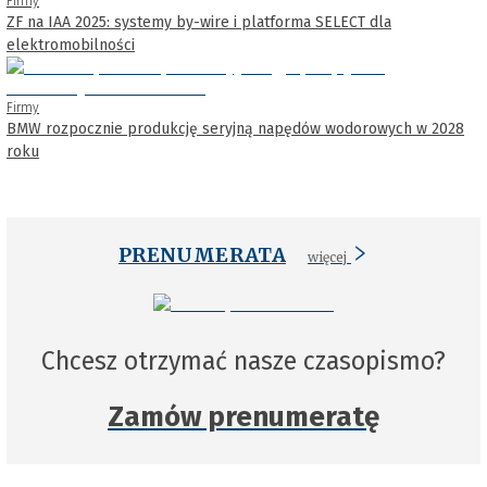
Firmy
ZF na IAA 2025: systemy by-wire i platforma SELECT dla
elektromobilności
Firmy
BMW rozpocznie produkcję seryjną napędów wodorowych w 2028
roku
PRENUMERATA
więcej
Chcesz otrzymać nasze czasopismo?
Zamów prenumeratę