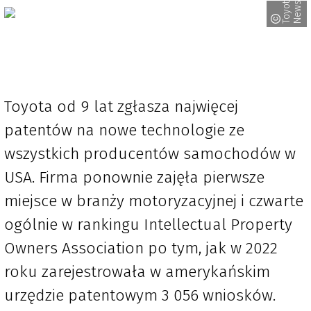
T
o
y
o
a
N
e
w
t
s
Toyota od 9 lat zgłasza najwięcej
patentów na nowe technologie ze
wszystkich producentów samochodów w
USA. Firma ponownie zajęła pierwsze
miejsce w branży motoryzacyjnej i czwarte
ogólnie w rankingu Intellectual Property
Owners Association po tym, jak w 2022
roku zarejestrowała w amerykańskim
urzędzie patentowym 3 056 wniosków.