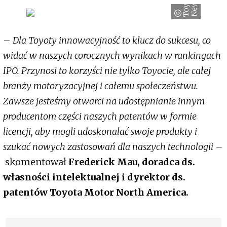
T
o
y
o
t
a
N
e
w
s
–
Dla Toyoty innowacyjność to klucz do sukcesu, co
widać w naszych corocznych wynikach w rankingach
IPO. Przynosi to korzyści nie tylko Toyocie, ale całej
branży motoryzacyjnej i całemu społeczeństwu.
Zawsze jesteśmy otwarci na udostępnianie innym
producentom części naszych patentów w formie
licencji, aby mogli udoskonalać swoje produkty i
szukać nowych zastosowań dla naszych technologii
–
skomentował
Frederick Mau, doradca ds.
własności intelektualnej i dyrektor ds.
patentów Toyota Motor North America.