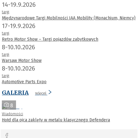
14-19.9.2026
targi
Międzynarodowe Targi Mobilności IAA Mobility (Monachium, Niemcy)
17-19.9.2026
targi
Retro Motor Show – Targi pojazdów zabytkowych
8-10.10.2026
targi
Warsaw Motor Show
8-10.10.2026
targi
Automotive Parts Expo
GALERIA
więcej
8
Wiadomości
Hołd dla ojca zaklęty w metalu klasycznego Defendera