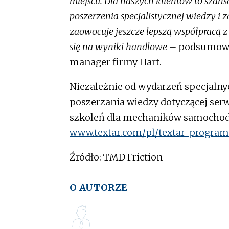
miejscu. Dla naszych klientów to szans
poszerzenia specjalistycznej wiedzy i 
zaowocuje jeszcze lepszą współpracą
się na wyniki handlowe –
podsumował
manager firmy Hart.
Niezależnie od wydarzeń specjalnyc
poszerzania wiedzy dotyczącej se
szkoleń dla mechaników samochodo
www.textar.com/pl/textar-program
Źródło: TMD Friction
O AUTORZE