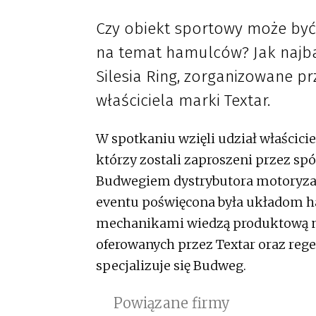
Czy obiekt sportowy może by
na temat hamulców? Jak najbar
Silesia Ring, zorganizowane pr
właściciela marki Textar.
W spotkaniu wzięli udział właścic
którzy zostali zaproszeni przez sp
Budwegiem dystrybutora motoryzac
eventu poświęcona była układom ham
mechanikami wiedzą produktową n
oferowanych przez Textar oraz re
specjalizuje się Budweg.
Powiązane firmy