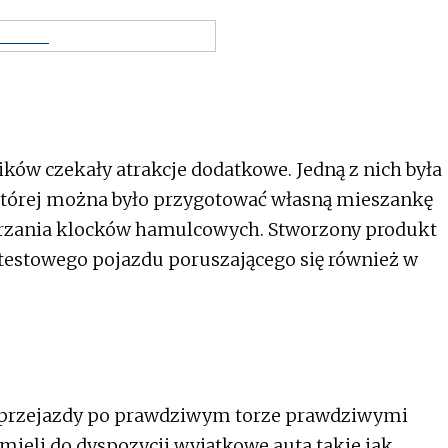
ków czekały atrakcje dodatkowe. Jedną z nich była
 której można było przygotować własną mieszankę
rzania klocków hamulcowych. Stworzony produkt
testowego pojazdu poruszającego się również w
 przejazdy po prawdziwym torze prawdziwymi
eli do dyspozycji wyjątkowe auta takie jak