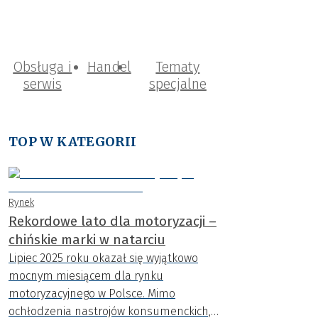
Obsługa i
Handel
Tematy
serwis
specjalne
TOP W KATEGORII
Rynek
Rekordowe lato dla motoryzacji –
chińskie marki w natarciu
Lipiec 2025 roku okazał się wyjątkowo
mocnym miesiącem dla rynku
motoryzacyjnego w Polsce. Mimo
ochłodzenia nastrojów konsumenckich,