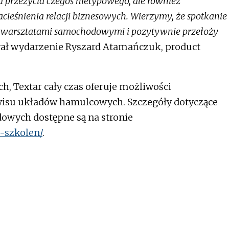
a przeżycia czegoś nietypowego, ale również
zacieśnienia relacji biznesowych. Wierzymy, że spotkanie
 z warsztatami samochodowymi i pozytywnie przełoży
 wydarzenie Ryszard Atamańczuk, product
h, Textar cały czas oferuje możliwości
rwisu układów hamulcowych. Szczegóły dotyczące
wych dostępne są na stronie
-szkolen/
.