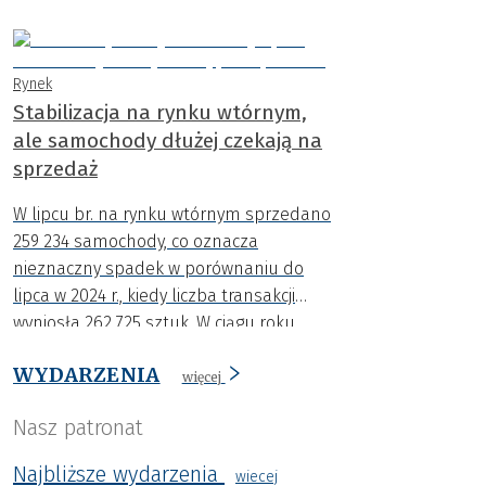
rejestracje aut osiągnęły najwyższy
poziom w tym roku.
Rynek
Stabilizacja na rynku wtórnym,
ale samochody dłużej czekają na
sprzedaż
W lipcu br. na rynku wtórnym sprzedano
259 234 samochody, co oznacza
nieznaczny spadek w porównaniu do
lipca w 2024 r., kiedy liczba transakcji
wyniosła 262 725 sztuk. W ciągu roku
spadła także średnia cena o niemal 4
WYDARZENIA
000 zł.
więcej
Nasz patronat
Najbliższe wydarzenia
wiecej