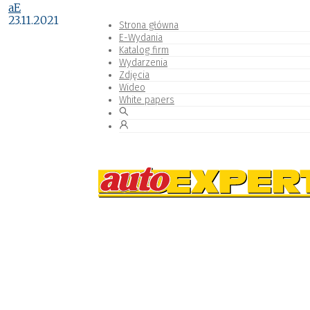
aE
23.11.2021
Strona główna
E-Wydania
Katalog firm
Wydarzenia
Zdjęcia
Wideo
White papers