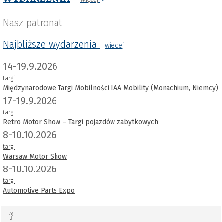
Nasz patronat
Najbliższe wydarzenia
wiecej
14-19.9.2026
targi
Międzynarodowe Targi Mobilności IAA Mobility (Monachium, Niemcy)
17-19.9.2026
targi
Retro Motor Show – Targi pojazdów zabytkowych
8-10.10.2026
targi
Warsaw Motor Show
8-10.10.2026
targi
Automotive Parts Expo