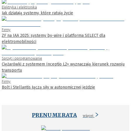
Elektryka i elektronika
Jak działają systemy, które ratują życie
Firmy
ZF na IAA 2025: systemy by-wire i platforma SELECT dla
elektromobilności
Sprzęt i oprogramowanie
Ciężarówki z systemem Inceptio L2+ wyznaczają kierunek rozwoju
transportu
Firmy
Bolt i Stellantis łączą siły w autonomicznej jeździe
PRENUMERATA
więcej