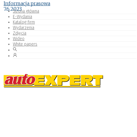
Informacja prasowa
7.6.2023
Strona główna
E-Wydania
Katalog firm
Wydarzenia
Zdjęcia
Wideo
White papers