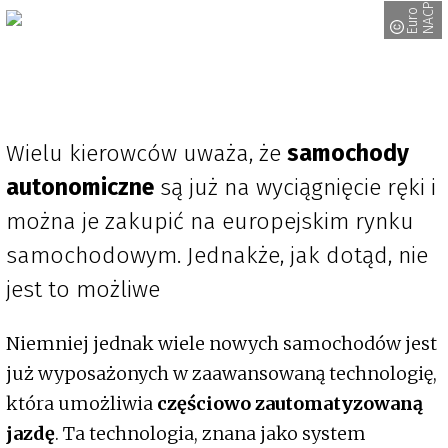
P
E
u
r
o
N
A
C
Wielu kierowców uważa, że
samochody
autonomiczne
są już na wyciągnięcie ręki i
można je zakupić na europejskim rynku
samochodowym. Jednakże, jak dotąd, nie
jest to możliwe
Niemniej jednak wiele nowych samochodów jest
już wyposażonych w zaawansowaną technologię,
która umożliwia
częściowo zautomatyzowaną
jazdę
. Ta technologia, znana jako system