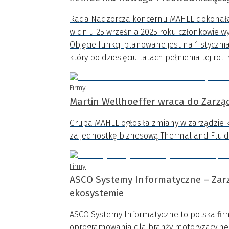
Rada Nadzorcza koncernu MAHLE dokonała 
w dniu 25 września 2025 roku członkowie w
Objęcie funkcji planowane jest na 1 stycznia 
który po dziesięciu latach pełnienia tej ro
Firmy
Martin Wellhoeffer wraca do Zarz
Grupa MAHLE ogłosiła zmiany w zarządzie k
za jednostkę biznesową Thermal and Fluid 
Firmy
ASCO Systemy Informatyczne – Zar
ekosystemie
ASCO Systemy Informatyczne to polska fi
oprogramowania dla branży motoryzacyjne