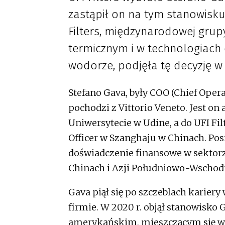
zastąpił on na tym stanowisku
Filters, międzynarodowej grupy 
termicznym i w technologiach
wodorze, podjęła tę decyzję w 
Stefano Gava, były COO (Chief Opera
pochodzi z Vittorio Veneto. Jest o
Uniwersytecie w Udine, a do UFI Filt
Officer w Szanghaju w Chinach. Po
doświadczenie finansowe w sektorze
Chinach i Azji Południowo-Wschodn
Gava piął się po szczeblach karier
firmie. W 2020 r. objął stanowisko 
amerykańskim, mieszczącym się w De