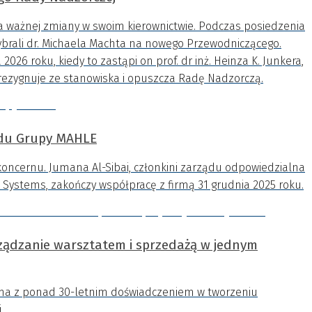
ważnej zmiany w swoim kierownictwie. Podczas posiedzenia
ybrali dr. Michaela Machta na nowego Przewodniczącego.
2026 roku, kiedy to zastąpi on prof. dr inż. Heinza K. Junkera,
li rezygnuje ze stanowiska i opuszcza Radę Nadzorczą.
ądu Grupy MAHLE
oncernu. Jumana Al-Sibai, członkini zarządu odpowiedzialna
Systems, zakończy współpracę z firmą 31 grudnia 2025 roku.
ządzanie warsztatem i sprzedażą w jednym
rma z ponad 30-letnim doświadczeniem w tworzeniu
j.