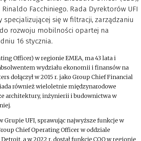
 Rinaldo Facchiniego. Rada Dyrektorów UFI
specjalizującej się w filtracji, zarządzaniu
 do rozwoju mobilności opartej na
dniu 16 stycznia.
ting Officer) w regionie EMEA, ma 43 lata i
n absolwentem wydziału ekonomii i finansów na
ers dołączył w 2015 r. jako Group Chief Financial
siada również wieloletnie międzynarodowe
 architektury, inżynierii i budownictwa w
iej.
y w Grupie UFI, sprawując najwyższe funkcje w
Group Chief Operating Officer w oddziale
troit, a w 2022 r. dostał funkcję COO w regionie