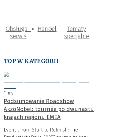
Obsługa i
Handel
Tematy
serwis
specjalne
TOP W KATEGORII
Firmy
Podsumowanie Roadshow
AkzoNobel: tournée po dwunastu
krajach regionu EMEA
Event „From Start to Refinish: The