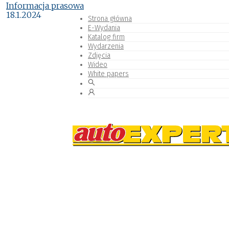
Informacja prasowa
18.1.2024
Strona główna
E-Wydania
Katalog firm
Wydarzenia
Zdjęcia
Wideo
White papers