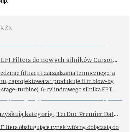
oup
.
AKŻE
UFI Filters do nowych silników Cursor
edzinie filtracji i zarządzania termicznego, a
oru, zaprojektowała i produkuje filtr blow-by
stage-turbine), 6-cylindrowego silnika FPT
nowych z napędem na cztery koła.
 uzyskują kategorię „TecDoc Premier Data
Filters obsługujące rynek wtórny, dołączają do