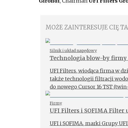
Girondi
, Chairman
UFI Filters Gr
MOŻE ZAINTERESUJE CIĘ T
Silnik i układ napędowy
Technologia blow-by firmy 
16 TST
UFI Filters, wiodąca firma w dzi
także technologii filtracji wod
do nowego Cursor 16 TST (twin-
stosowanego w pojazdach tere
Firmy
UFI Filters i SOFIMA Filter
Supplier”
UFI i SOFIMA, marki Grupy UFI 