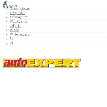
aE
8.8.2017
Strona główna
E-Wydania
Katalog firm
Wydarzenia
Zdjęcia
Wideo
White papers