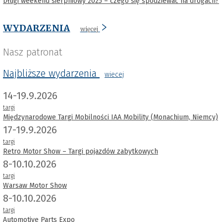
Długi weekend sierpniowy 2025 – czego się spodziewać na drogach?
WYDARZENIA
więcej
Nasz patronat
Najbliższe wydarzenia
wiecej
14-19.9.2026
targi
Międzynarodowe Targi Mobilności IAA Mobility (Monachium, Niemcy)
17-19.9.2026
targi
Retro Motor Show – Targi pojazdów zabytkowych
8-10.10.2026
targi
Warsaw Motor Show
8-10.10.2026
targi
Automotive Parts Expo