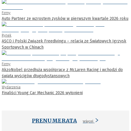
Firmy
Auto Partner ze wzrostem zysków w pierwszym kwartale 2026 roku
Rynek
ASCO i Polski Związek Freedivingu – relacja ze Światowych Igrzysk
Sportowych w Chinach
Firmy
AkzoNobel przedłuża współpracę z McLaren Racing i wchodzi do
świata wyścigów długodystansowych
Wydarzenia
Finaliści Young Car Mechanic 2026 wyłonieni
PRENUMERATA
więcej