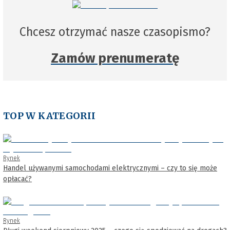
Chcesz otrzymać nasze czasopismo?
Zamów prenumeratę
TOP W KATEGORII
Rynek
Handel używanymi samochodami elektrycznymi – czy to się może
opłacać?
Rynek