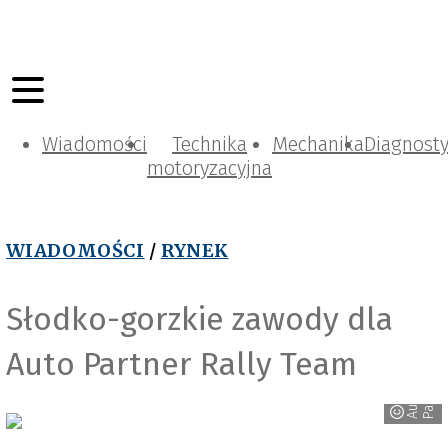
Wiadomości
Technika
Mechanika
Diagnost
motoryzacyjna
WIADOMOŚCI
/
RYNEK
Słodko-gorzkie zawody dla
Auto Partner Rally Team
r
A
u
t
o
P
a
r
t
n
e