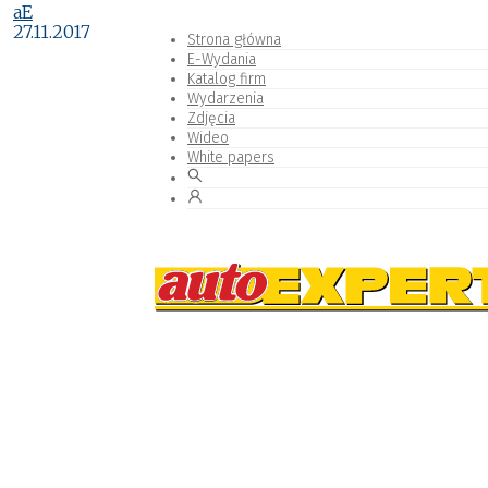
aE
27.11.2017
Strona główna
E-Wydania
Katalog firm
Wydarzenia
Zdjęcia
Wideo
White papers