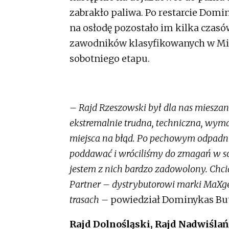
zabrakło paliwa. Po restarcie Domin
na osłodę pozostało im kilka czasów
zawodników klasyfikowanych w Mis
sobotniego etapu.
– Rajd Rzeszowski był dla nas miesza
ekstremalnie trudna, techniczna, wym
miejsca na błąd. Po pechowym odpadnię
poddawać i wróciliśmy do zmagań w so
jestem z nich bardzo zadowolony. Chc
Partner – dystrybutorowi marki MaXge
trasach –
powiedział Dominykas Butv
Rajd Dolnośląski, Rajd Nadwiślań