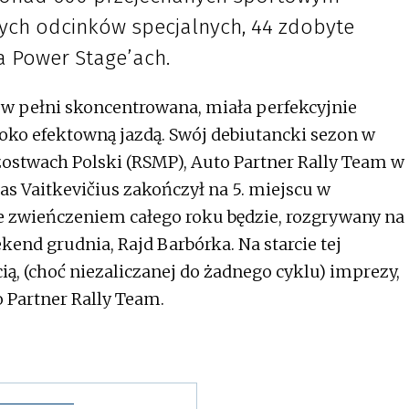
ch odcinków specjalnych, 44 zdobyte
 Power Stage’ach.
 w pełni skoncentrowana, miała perfekcyjnie
oko efektowną jazdą. Swój debiutancki sezon w
twach Polski (RSMP), Auto Partner Rally Team w
s Vaitkevičius zakończył na 5. miejscu w
ie zwieńczeniem całego roku będzie, rozgrywany na
end grudnia, Rajd Barbórka. Na starcie tej
ią, (choć niezaliczanej do żadnego cyklu) imprezy,
 Partner Rally Team.