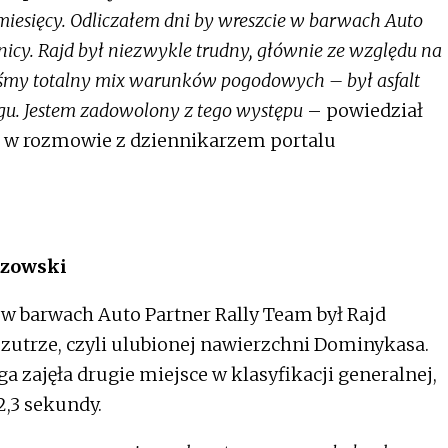
iesięcy. Odliczałem dni by wreszcie w barwach Auto
nicy. Rajd był niezwykle trudny, głównie ze względu na
liśmy totalny mix warunków pogodowych – był asfalt
egu. Jestem zadowolony z tego występu
– powiedział
u w rozmowie z dziennikarzem portalu
czowski
 w barwach Auto Partner Rally Team był Rajd
zutrze, czyli ulubionej nawierzchni Dominykasa.
ga zajęła drugie miejsce w klasyfikacji generalnej,
2,3 sekundy.