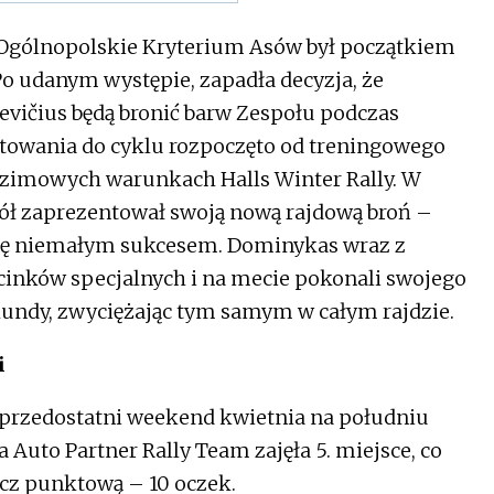
i Ogólnopolskie Kryterium Asów był początkiem
 Po udanym występie, zapadła decyzja, że
evičius będą bronić barw Zespołu podczas
towania do cyklu rozpoczęto od treningowego
 zimowych warunkach Halls Winter Rally. W
ół zaprezentował swoją nową rajdową broń –
się niemałym sukcesem. Dominykas wraz z
cinków specjalnych i na mecie pokonali swojego
kundy, zwyciężając tym samym w całym rajdzie.
i
 przedostatni weekend kwietnia na południu
 Auto Partner Rally Team zajęła 5. miejsce, co
cz punktową – 10 oczek.