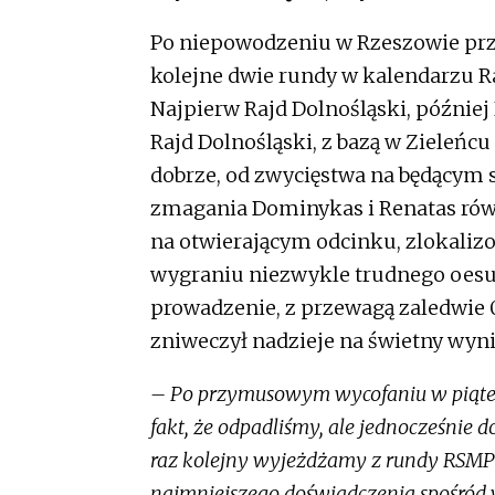
Po niepowodzeniu w Rzeszowie przy
kolejne dwie rundy w kalendarzu 
Najpierw Rajd Dolnośląski, później
Rajd Dolnośląski, z bazą w Zieleńcu
dobrze, od zwycięstwa na będącym
zmagania Dominykas i Renatas rów
na otwierającym odcinku, zlokaliz
wygraniu niezwykle trudnego oesu 
prowadzenie, z przewagą zaledwie 0
zniweczył nadzieje na świetny wyni
– Po przymusowym wycofaniu w piątek 
fakt, że odpadliśmy, ale jednocześnie d
raz kolejny wyjeżdżamy z rundy RSMP 
najmniejszego doświadczenia spośród w