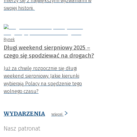
mierzy się z największymi wyzwaniami w
swojej historii.
Rynek
Długi weekend sierpniowy 2025 –
czego się spodziewać na drogach?
Już za chwilę rozpocznie się długi
weekend sierpniowy. Jakie kierunki
wybierają Polacy na spędzenie tego
wolnego czasu?
WYDARZENIA
więcej
Nasz patronat