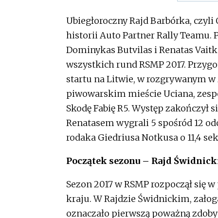
Ubiegłoroczny Rajd Barbórka, czyl
historii Auto Partner Rally Teamu.
Dominykas Butvilas i Renatas Vaitk
wszystkich rund RSMP 2017. Przygo
startu na Litwie, w rozgrywanym w
piwowarskim mieście Uciana, zesp
Skodę Fabię R5. Występ zakończył 
Renatasem wygrali 5 spośród 12 od
rodaka Giedriusa Notkusa o 11,4 se
Początek sezonu – Rajd Świdnick
Sezon 2017 w RSMP rozpoczął się w
kraju. W Rajdzie Świdnickim, załoga
oznaczało pierwszą poważną zdoby