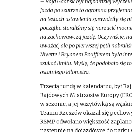
– Rajd Gdańsk był najbardziej wycze
Jazda po szutrze to ogromna przyjemn
na testach ustawienia sprawdziły się n
początku staraliśmy się narzucić mocne
na zachowawczą jazdę. Oczywiście, na
uważać, ale po pierwszej pętli nabrali
Nivette i Bryanem Bouffierem była inter
szukać limitu. Myślę, że podobało się t
ostatniego kilometra.
Trzecią rundą w kalendarzu, był R
Rajdowych Mistrzostw Europy (ERC). 
w sezonie, a jej wizytówką są wąskie 
Teamu Rzeszów okazał się pechowy
RSMP odwołano większość zaplanow
następnie na dojazdówce do parku 