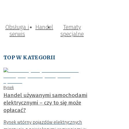
Obsługa i
Handel
Tematy
serwis
specjalne
TOP W KATEGORII
Rynek
Handel używanymi samochodami
elektrycznymi – czy to się może
opłacać?
Rynek wtórny pojazdów elektrycznych