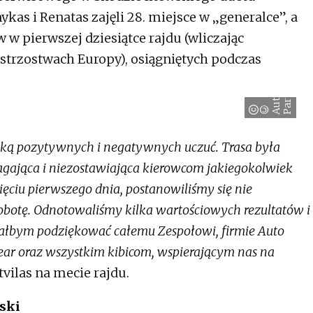
ykas i Renatas zajęli 28. miejsce w „generalce”, a
 w pierwszej dziesiątce rajdu (wliczając
trzostwach Europy), osiągniętych podczas
r
o
©
A
u
t
P
a
r
t
n
e
nką pozytywnych i negatywnych uczuć. Trasa była
agająca i niezostawiająca kierowcom jakiegokolwiek
ciu pierwszego dnia, postanowiliśmy się nie
botę. Odnotowaliśmy kilka wartościowych rezultatów i
iałbym podziękować całemu Zespołowi, firmie Auto
ar oraz wszystkim kibicom, wspierającym nas na
ilas na mecie rajdu.
ski