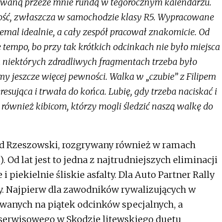
kiwaną przeze mnie rundą w tegorocznym kalendarzu.
ość, zwłaszcza w samochodzie klasy R5. Wypracowane
iemal idealnie, a cały zespół pracował znakomicie. Od
 tempo, bo przy tak krótkich odcinkach nie było miejsca
 niektórych zdradliwych fragmentach trzeba było
śmy jeszcze więcej pewności. Walka w „czubie” z Filipem
esująca i trwała do końca. Lubię, gdy trzeba naciskać i
o również kibicom, którzy mogli śledzić naszą walkę do
ajd Rzeszowski, rozgrywany również w ramach
Od lat jest to jedna z najtrudniejszych eliminacji
i piekielnie śliskie asfalty. Dla Auto Partner Rally
. Najpierw dla zawodników rywalizujących w
anych na piątek odcinków specjalnych, a
serwisowego w Skodzie litewskiego duetu