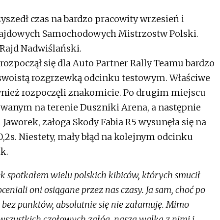
szedł czas na bardzo pracowity wrzesień i
Rajdowych Samochodowych Mistrzostw Polski.
 Rajd Nadwiślański.
 rozpoczął się dla Auto Partner Rally Teamu bardzo
 swoistą rozgrzewką odcinku testowym. Właściwe
nież rozpoczęli znakomicie. Po drugim miejscu
owanym na terenie Duszniki Arena, a następnie
Jaworek, załoga Skody Fabia R5 wysunęła się na
,2s. Niestety, mały błąd na kolejnym odcinku
k.
spotkałem wielu polskich kibiców, których smucił
oceniali oni osiągane przez nas czasy. Ja sam, choć po
bez punktów, absolutnie się nie załamuję. Mimo
szystkich czołowych załóg, nasza walka z nimi i