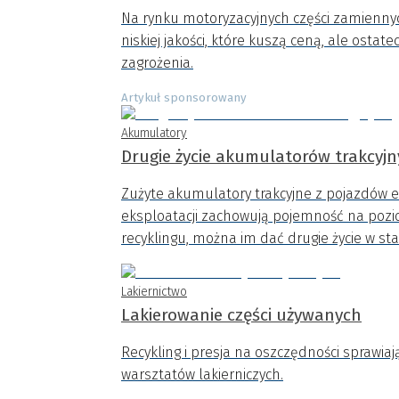
Na rynku motoryzacyjnych części zamiennych
niskiej jakości, które kuszą ceną, ale ost
zagrożenia.
Artykuł sponsorowany
Akumulatory
Drugie życie akumulatorów trakcyj
Zużyte akumulatory trakcyjne z pojazdów e
eksploatacji zachowują pojemność na pozi
recyklingu, można im dać drugie życie w s
Lakiernictwo
Lakierowanie części używanych
Recykling i presja na oszczędności sprawiaj
warsztatów lakierniczych.