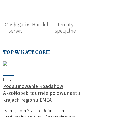
Obsługa i
Handel
Tematy
serwis
specjalne
TOP W KATEGORII
Firmy
Podsumowanie Roadshow
AkzoNobel: tournée po dwunastu
krajach regionu EMEA
Event „From Start to Refinish: The