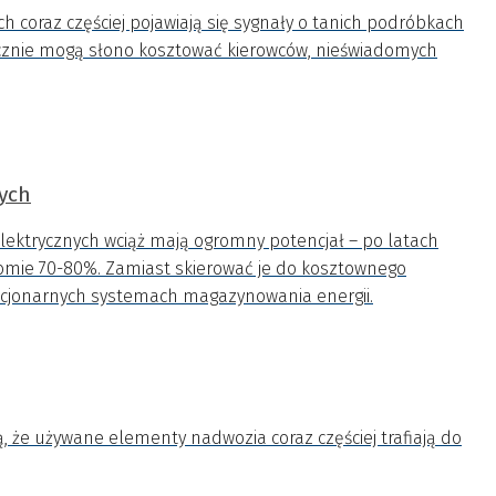
 coraz częściej pojawiają się sygnały o tanich podróbkach
atecznie mogą słono kosztować kierowców, nieświadomych
nych
lektrycznych wciąż mają ogromny potencjał – po latach
omie 70-80%. Zamiast skierować je do kosztownego
tacjonarnych systemach magazynowania energii.
ą, że używane elementy nadwozia coraz częściej trafiają do