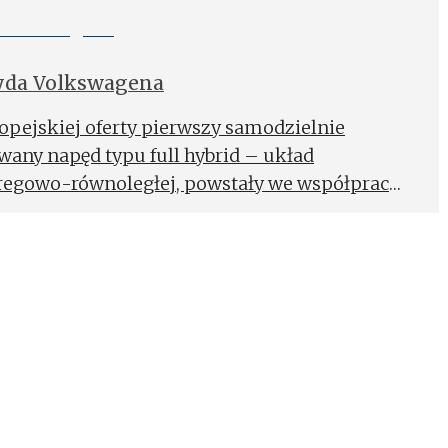
ryda Volkswagena
pejskiej oferty pierwszy samodzielnie
wany napęd typu full hybrid – układ
eregowo-równoległej, powstały we współpracy