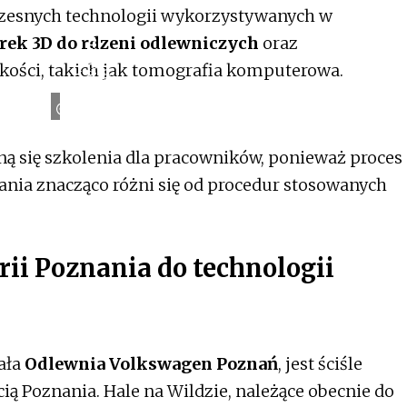
zesnych technologii wykorzystywanych w
rek 3D do rdzeni odlewniczych
oraz
n
ości, takich jak tomografia komputerowa.
ń
Ź
r
ó
d
ł
o
:
V
o
l
k
s
w
a
g
e
P
o
z
n
a
ną się szkolenia dla pracowników, ponieważ proces
ania znacząco różni się od procedur stosowanych
ii Poznania do technologii
iała
Odlewnia Volkswagen Poznań
, jest ściśle
ą Poznania. Hale na Wildzie, należące obecnie do