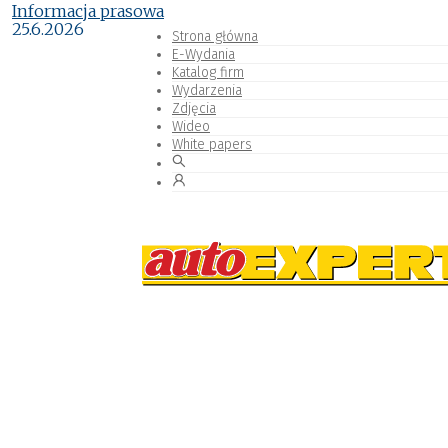
Informacja prasowa
25.6.2026
Strona główna
E-Wydania
Katalog firm
Wydarzenia
Zdjęcia
Wideo
White papers