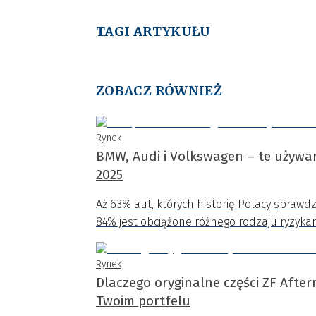
TAGI ARTYKUŁU
ZOBACZ RÓWNIEŻ
Rynek
BMW, Audi i Volkswagen – te używa
2025
Aż 63% aut, których historię Polacy sprawdz
84% jest obciążone różnego rodzaju ryzykam
Rynek
Dlaczego oryginalne części ZF Afte
Twoim portfelu