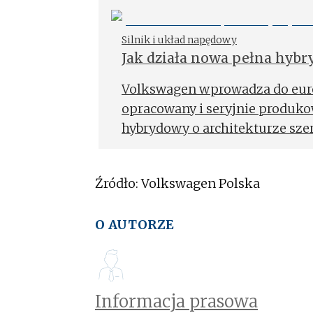
Silnik i układ napędowy
Jak działa nowa pełna hyb
Volkswagen wprowadza do euro
opracowany i seryjnie produko
hybrydowy o architekturze sz
z firmą Schaeffler.
Źródło: Volkswagen Polska
O AUTORZE
Informacja prasowa