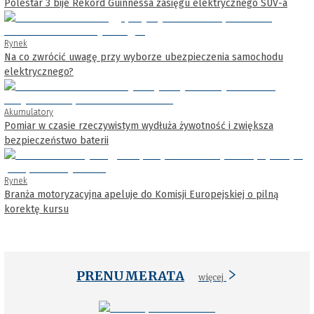
Polestar 3 bije Rekord Guinnessa zasięgu elektrycznego SUV-a
Rynek
Na co zwrócić uwagę przy wyborze ubezpieczenia samochodu
elektrycznego?
Akumulatory
Pomiar w czasie rzeczywistym wydłuża żywotność i zwiększa
bezpieczeństwo baterii
Rynek
Branża motoryzacyjna apeluje do Komisji Europejskiej o pilną
korektę kursu
PRENUMERATA
więcej