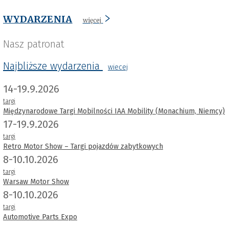
WYDARZENIA
więcej
Nasz patronat
Najbliższe wydarzenia
wiecej
14-19.9.2026
targi
Międzynarodowe Targi Mobilności IAA Mobility (Monachium, Niemcy)
17-19.9.2026
targi
Retro Motor Show – Targi pojazdów zabytkowych
8-10.10.2026
targi
Warsaw Motor Show
8-10.10.2026
targi
Automotive Parts Expo