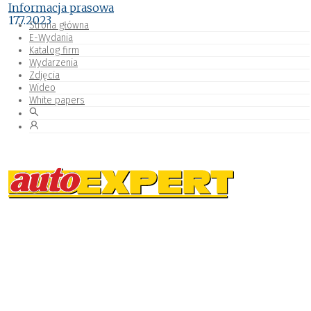
Informacja prasowa
17.7.2023
Strona główna
E-Wydania
Katalog firm
Wydarzenia
Zdjęcia
Wideo
White papers