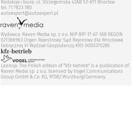
Redakcje i biura: ul. Strzegomska 42AB 53-611 Wrocław
tel. 71 7823 180
autoexpert@autoexpert.pl
Wydawca: Raven Media sp. z o.o. NIP 897-17-67-168 REGON
021366963 Organ Rejestrowy: Sąd Rejonowy dla Wrocławia
Fabrycznej VI Wydział Gospodarczy KRS 0000370285
Licencja: The Polish edition of "kfz-betrieb" is a publication of
Raven Media sp. z o.o. licensed by Vogel Communications
Group GmbH & Co. KG, 97082 Wurzburg/Germany.