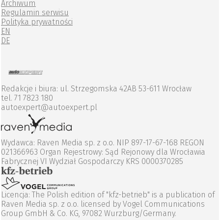
Archiwum
Regulamin serwisu
Polityka prywatności
EN
DE
Redakcje i biura: ul. Strzegomska 42AB 53-611 Wrocław
tel. 71 7823 180
autoexpert@autoexpert.pl
Wydawca: Raven Media sp. z o.o. NIP 897-17-67-168 REGON
021366963 Organ Rejestrowy: Sąd Rejonowy dla Wrocławia
Fabrycznej VI Wydział Gospodarczy KRS 0000370285
Licencja: The Polish edition of "kfz-betrieb" is a publication of
Raven Media sp. z o.o. licensed by Vogel Communications
Group GmbH & Co. KG, 97082 Wurzburg/Germany.