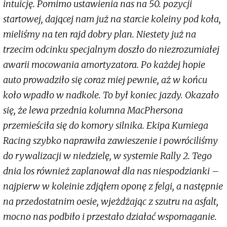
intuicję. Pomimo ustawienia nas na 50. pozycji
startowej, dającej nam już na starcie koleiny pod koła,
mieliśmy na ten rajd dobry plan. Niestety już na
trzecim odcinku specjalnym doszło do niezrozumiałej
awarii mocowania amortyzatora. Po każdej hopie
auto prowadziło się coraz miej pewnie, aż w końcu
koło wpadło w nadkole. To był koniec jazdy. Okazało
się, że lewa przednia kolumna MacPhersona
przemieściła się do komory silnika. Ekipa Kumiega
Racing szybko naprawiła zawieszenie i powróciliśmy
do rywalizacji w niedzielę, w systemie Rally 2. Tego
dnia los również zaplanował dla nas niespodzianki –
najpierw w koleinie zdjąłem oponę z felgi, a następnie
na przedostatnim oesie, wjeżdżając z szutru na asfalt,
mocno nas podbiło i przestało działać wspomaganie.