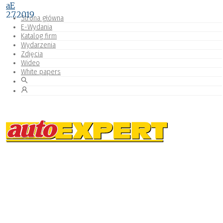
aE
2.7.2019
Strona główna
E-Wydania
Katalog firm
Wydarzenia
Zdjęcia
Wideo
White papers