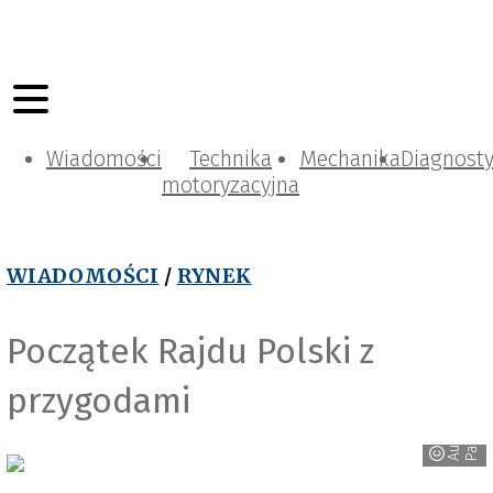
Wiadomości
Technika
Mechanika
Diagnost
motoryzacyjna
WIADOMOŚCI
/
RYNEK
Początek Rajdu Polski z
przygodami
r
A
u
t
o
P
a
r
t
n
e