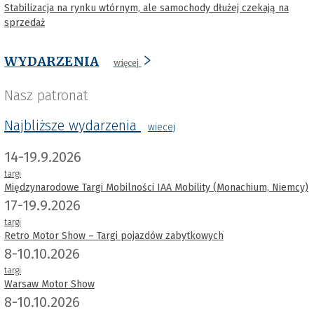
Stabilizacja na rynku wtórnym, ale samochody dłużej czekają na
sprzedaż
WYDARZENIA
więcej
Nasz patronat
Najbliższe wydarzenia
wiecej
14-19.9.2026
targi
Międzynarodowe Targi Mobilności IAA Mobility (Monachium, Niemcy)
17-19.9.2026
targi
Retro Motor Show – Targi pojazdów zabytkowych
8-10.10.2026
targi
Warsaw Motor Show
8-10.10.2026