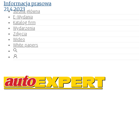
Informacja prasowa
21.4.2023
Strona główna
E-Wydania
Katalog firm
Wydarzenia
Zdjęcia
Wideo
White papers