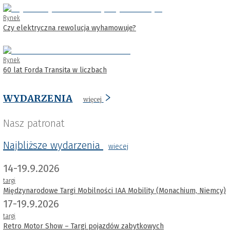
Rynek
Czy elektryczna rewolucja wyhamowuje?
Rynek
60 lat Forda Transita w liczbach
WYDARZENIA
więcej
Nasz patronat
Najbliższe wydarzenia
wiecej
14-19.9.2026
targi
Międzynarodowe Targi Mobilności IAA Mobility (Monachium, Niemcy)
17-19.9.2026
targi
Retro Motor Show – Targi pojazdów zabytkowych