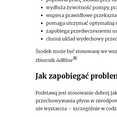
wydłuża żywotność pompy, prz
wspiera prawidłowe przekszta
pomaga utrzymać optymalną s
zapobiega przedwczesnemu usz
chroni układ wydechowy przed
Środek może być stosowany we wsz
®.
zbiornik AdBlue
Jak zapo­biegać proble
Podstawą jest stosowanie dobrej ja
przechowywania płynu w nieodpowi
nie wystarcza – szczególnie w codzi