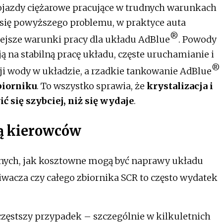
ojazdy ciężarowe pracujące w trudnych warunkach
 się powyższego problemu, w praktyce auta
®
iejsze warunki pracy dla układu AdBlue
. Powody
ją na stabilną pracę układu, częste uruchamianie i
®
ji wody w układzie, a rzadkie tankowanie AdBlue
biorniku
. To wszystko sprawia, że
krystalizacja i
się szybciej, niż się wydaje
.
ją kierowców
nych, jak kosztowne mogą być naprawy układu
wacza czy całego zbiornika SCR to często wydatek
częstszy przypadek – szczególnie w kilkuletnich