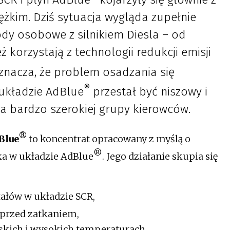
ężkim. Dziś sytuacja wygląda zupełnie
dy osobowe z silnikiem Diesla – od
korzystają z technologii redukcji emisji
oznacza, że problem osadzania się
®
 układzie AdBlue
przestał być niszowy i
a bardzo szerokiej grupy kierowców.
®
dBlue
to koncentrat opracowany z myślą o
®
ka w układzie AdBlue
. Jego działanie skupia się
tałów w układzie SCR,
przed zatkaniem,
skich i wysokich temperaturach,