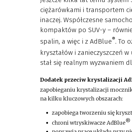
ciężarówkami i transportem ci
inaczej. Współczesne samocho
kompaktów po SUV-y – również 
®
spalin, a więc i z AdBlue
. To 
kryształów i zanieczyszczeń w
stał się realnym wyzwaniem dl
Dodatek przeciw krysta­li­zacji A
zapobieganiu krystalizacji moczni
na kilku kluczowych obszarach:
zapobiega tworzeniu się krysz
®
chroni wtryskiwacze AdBlue
poprawia pracę układu przy ni