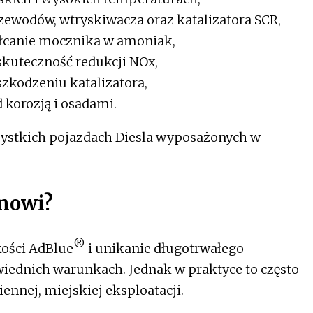
ewodów, wtryskiwacza oraz katalizatora SCR,
łcanie mocznika w amoniak,
kuteczność redukcji NOx,
kodzeniu katalizatora,
 korozją i osadami.
ystkich pojazdach Diesla wyposażonych w
­mowi?
®
kości AdBlue
i unikanie długotrwałego
ednich warunkach. Jednak w praktyce to często
ennej, miejskiej eksploatacji.