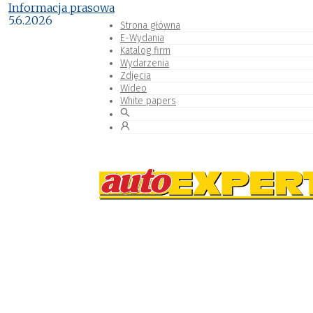
Informacja prasowa
5.6.2026
Strona główna
E-Wydania
Katalog firm
Wydarzenia
Zdjęcia
Wideo
White papers