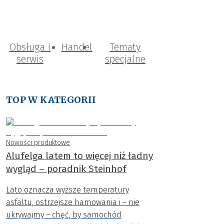
Obsługa i
Handel
Tematy
serwis
specjalne
TOP W KATEGORII
Nowości produktowe
Alufelga latem to więcej niż ładny
wygląd – poradnik Steinhof
Lato oznacza wyższe temperatury
asfaltu, ostrzejsze hamowania i – nie
ukrywajmy – chęć, by samochód