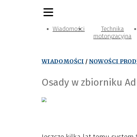
Wiadomości
Technika
motoryzacyjna
WIADOMOŚCI
/
NOWOŚCI PRO
Osady w zbiorniku AdB
Jeszcze kilka lat temu system 