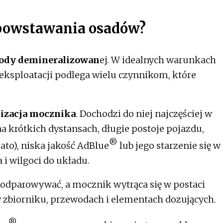
powsta­wania osadów?
wody demineralizowan
ej. W idealnych warunkach
j eksploatacji podlega wielu czynnikom, które
lizacja mocznika
. Dochodzi do niej najczęściej w
 na krótkich dystansach, długie postoje pojazdu,
®
to), niska jakość AdBlue
lub jego starzenie się w
 i wilgoci do układu.
odparowywać, a mocznik wytrąca się w postaci
 w zbiorniku, przewodach i elementach dozujących.
®