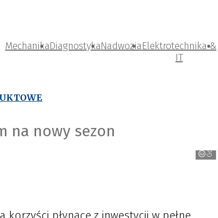
Mechanika
Diagnostyka
Nadwozia
Elektrotechnika &
IT
DUKTOWE
m na nowy sezon
Goodyear
 korzyści płynące z inwestycji w pełne