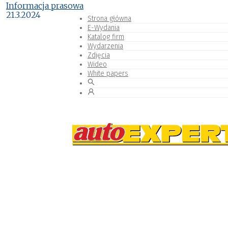
Informacja prasowa
21.3.2024
Strona główna
E-Wydania
Katalog firm
Wydarzenia
Zdjęcia
Wideo
White papers