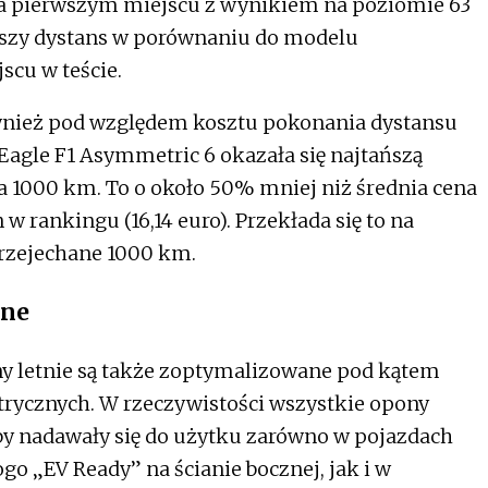
a pierwszym miejscu z wynikiem na poziomie 63
szy dystans w porównaniu do modelu
jscu w teście.
ównież pod względem kosztu pokonania dystansu
Eagle F1 Asymmetric 6 okazała się najtańszą
a 1000 km. To o około 50% mniej niż średnia cena
 rankingu (16,14 euro). Przekłada się to na
rzejechane 1000 km.
zne
y letnie są także zoptymalizowane pod kątem
trycznych. W rzeczywistości wszystkie opony
by nadawały się do użytku zarówno w pojazdach
ogo „EV Ready” na ścianie bocznej, jak i w