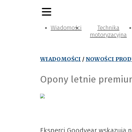
Wiadomości
Technika
motoryzacyjna
WIADOMOŚCI
/
NOWOŚCI PRO
Opony letnie premiu
Eksperci Goodyear wskazują na