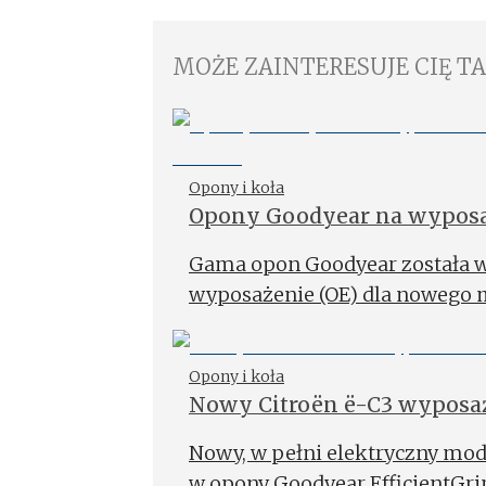
MOŻE ZAINTERESUJE CIĘ T
Opony i koła
Opony Goodyear na wypos
Passat Variant
Gama opon Goodyear została w
wyposażenie (OE) dla nowego m
Opony i koła
Nowy Citroën ë-C3 wyposa
Nowy, w pełni elektryczny mod
w opony Goodyear EfficientGri