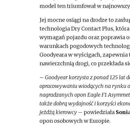
model ten triumfował w najnowszym
Jej mocne osiągi na drodze to zasł
technologia Dry Contact Plus, któr
wymagań pojazdu oraz poprawia os
warunkach pogodowych technologia
Goodyeara w wyścigach, zapewnia
nawierzchnią drogi, co przekłada s
–
Goodyear korzysta z ponad 125 lat d
opracowywaniu wiodących na rynku op
nagradzanych opon Eagle F1 Asymmetri
także dobrą wydajność i korzyści eko
jeżdżą kierowcy
– powiedziała
Sonia
opon osobowych w Europie.