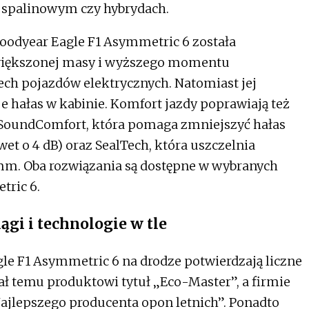
 spalinowym czy hybrydach.
Goodyear Eagle F1 Asymmetric 6 została
większonej masy i wyższego momentu
ech pojazdów elektrycznych. Natomiast jej
 hałas w kabinie. Komfort jazdy poprawiają też
 SoundComfort, która pomaga zmniejszyć hałas
t o 4 dB) oraz SealTech, która uszczelnia
 mm. Oba rozwiązania są dostępne w wybranych
tric 6.
gi i technologie w tle
le F1 Asymmetric 6 na drodze potwierdzają liczne
nał temu produktowi tytuł „Eco-Master”, a firmie
Najlepszego producenta opon letnich”. Ponadto