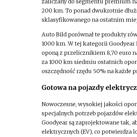
zaliczany do segmentu premium n
200 km. To ponad dwukrotnie dłuż
sklasyfikowanego na ostatnim mie
Auto Bild porównał te produkty r
1000 km. W tej kategorii Goodyear 
oponą z przelicznikiem 8,70 euro n
za 1000 km siedmiu ostatnich opon w
oszczędność rzędu 50% na każde p
Gotowa na pojazdy elektryc
Nowoczesne, wysokiej jakości opon
specjalnych potrzeb pojazdów elek
Goodyear są zaprojektowane tak, a
elektrycznych (EV), co potwierdza l