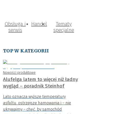
Obsługa i
Handel
Tematy
serwis
specjalne
TOP W KATEGORII
Nowości produktowe
Alufelga latem to więcej niż ładny
wygląd – poradnik Steinhof
Lato oznacza wyższe temperatury
asfaltu, ostrzejsze hamowania i – nie
ukrywajmy – chęć, by samochód