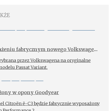
AKŻE
ażeniu fabrycznym nowego Volkswagena
ybrana przez Volkswagena na oryginalne
odelu Passat Variant.
żony w opony Goodyear
el Citroën ë-C3 będzie fabrycznie wyposażony
p Performance 2.