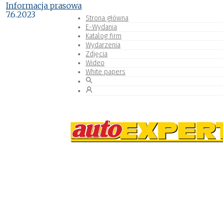
Informacja prasowa
7.6.2023
Strona główna
E-Wydania
Katalog firm
Wydarzenia
Zdjęcia
Wideo
White papers