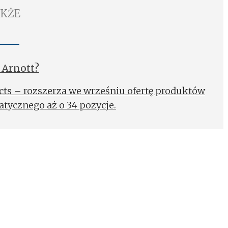
AKŻE
 Arnott?
cts – rozszerza we wrześniu ofertę produktów
tycznego aż o 34 pozycje.