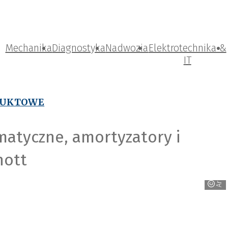
Mechanika
Diagnostyka
Nadwozia
Elektrotechnika &
IT
DUKTOWE
tyczne, amortyzatory i
nott
Arnott