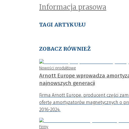
Informacja prasowa
TAGI ARTYKUŁU
ZOBACZ RÓWNIEŻ
Nowości produktowe
Arnott Europe wprowadza amortyza
najnowszych generacji
Firma Arnott Europe, producent części zam
ofertę amortyzatorów magnetycznych o p
2016-2024.
Firmy