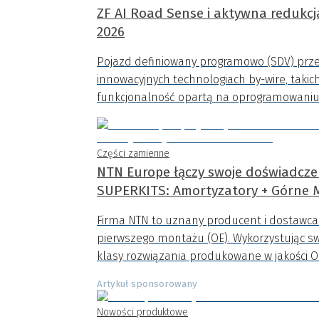
ZF AI Road Sense i aktywna redukc
2026
Pojazd definiowany programowo (SDV) przesz
innowacyjnych technologiach by-wire, takic
funkcjonalność opartą na oprogramowaniu
Części zamienne
NTN Europe łączy swoje doświadczen
SUPERKITS: Amortyzatory + Górne
Firma NTN to uznany producent i dostawca c
pierwszego montażu (OE). Wykorzystując sw
klasy rozwiązania produkowane w jakości OE
Artykuł sponsorowany
Nowości produktowe