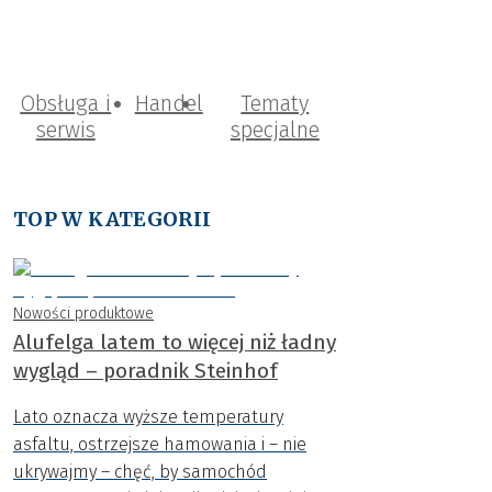
Obsługa i
Handel
Tematy
serwis
specjalne
TOP W KATEGORII
Nowości produktowe
Alufelga latem to więcej niż ładny
wygląd – poradnik Steinhof
Lato oznacza wyższe temperatury
asfaltu, ostrzejsze hamowania i – nie
ukrywajmy – chęć, by samochód