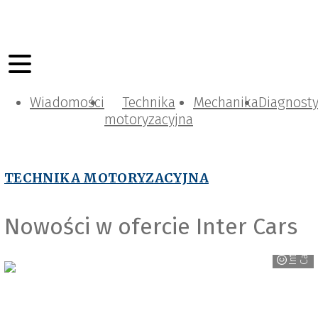
Wiadomości
Technika
Mechanika
Diagnost
motoryzacyjna
TECHNIKA MOTORYZACYJNA
Nowości w ofercie Inter Cars
I
n
t
e
r
C
a
r
s