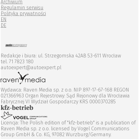
Archiwum
Regulamin serwisu
Polityka prywatności
EN
DE
Redakcje i biura: ul. Strzegomska 42AB 53-611 Wrocław
tel. 71 7823 180
autoexpert@autoexpert.pl
Wydawca: Raven Media sp. z o.o. NIP 897-17-67-168 REGON
021366963 Organ Rejestrowy: Sąd Rejonowy dla Wrocławia
Fabrycznej VI Wydział Gospodarczy KRS 0000370285
Licencja: The Polish edition of "kfz-betrieb" is a publication of
Raven Media sp. z o.o. licensed by Vogel Communications
Group GmbH & Co. KG, 97082 Wurzburg/Germany.