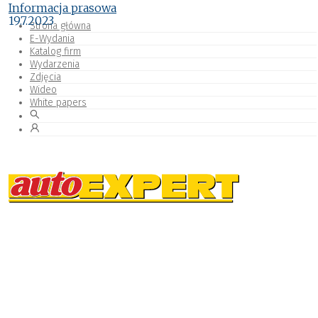
Informacja prasowa
19.7.2023
Strona główna
E-Wydania
Katalog firm
Wydarzenia
Zdjęcia
Wideo
White papers