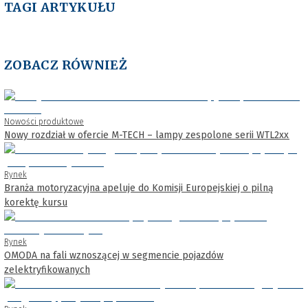
TAGI ARTYKUŁU
ZOBACZ RÓWNIEŻ
Nowości produktowe
Nowy rozdział w ofercie M-TECH – lampy zespolone serii WTL2xx
Rynek
Branża motoryzacyjna apeluje do Komisji Europejskiej o pilną
korektę kursu
Rynek
OMODA na fali wznoszącej w segmencie pojazdów
zelektryfikowanych