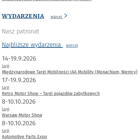
WYDARZENIA
więcej
Nasz patronat
Najbliższe wydarzenia
wiecej
14-19.9.2026
targi
Międzynarodowe Targi Mobilności IAA Mobility (Monachium, Niemcy)
17-19.9.2026
targi
Retro Motor Show – Targi pojazdów zabytkowych
8-10.10.2026
targi
Warsaw Motor Show
8-10.10.2026
targi
Automotive Parts Expo