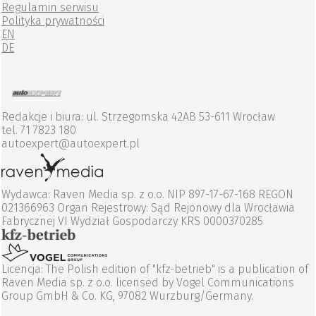
Regulamin serwisu
Polityka prywatności
EN
DE
Redakcje i biura: ul. Strzegomska 42AB 53-611 Wrocław
tel. 71 7823 180
autoexpert@autoexpert.pl
Wydawca: Raven Media sp. z o.o. NIP 897-17-67-168 REGON
021366963 Organ Rejestrowy: Sąd Rejonowy dla Wrocławia
Fabrycznej VI Wydział Gospodarczy KRS 0000370285
Licencja: The Polish edition of "kfz-betrieb" is a publication of
Raven Media sp. z o.o. licensed by Vogel Communications
Group GmbH & Co. KG, 97082 Wurzburg/Germany.