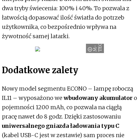
dwa tryby świecenia: 100% i 40%. To pozwala z
łatwością dopasować ilość światła do potrzeb
użytkownika, co bezpośrednio wpływa na
żywotność samej latarki.
H
M
-
T
E
C
Dodatkowe zalety
Nowy model segmentu ECONO – lampę roboczą
IL11 – wyposażono we
wbudowany akumulator
o
pojemności 1200 mAh, co pozwala na ciągłą
pracę nawet do 8 godz. Dzięki zastosowaniu
uniwersalnego gniazda ładowania typu C
(kabel USB-C jest w zestawie) sam proces nie