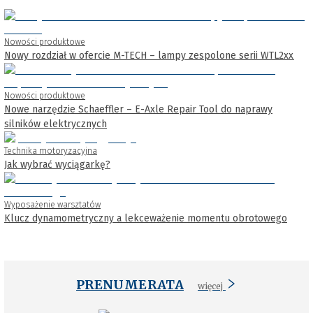
Nowości produktowe
Nowy rozdział w ofercie M-TECH – lampy zespolone serii WTL2xx
Nowości produktowe
Nowe narzędzie Schaeffler – E-Axle Repair Tool do naprawy
silników elektrycznych
Technika motoryzacyjna
Jak wybrać wyciągarkę?
Wyposażenie warsztatów
Klucz dynamometryczny a lekceważenie momentu obrotowego
PRENUMERATA
więcej