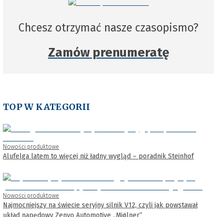
Chcesz otrzymać nasze czasopismo?
Zamów prenumeratę
TOP W KATEGORII
Nowości produktowe
Alufelga latem to więcej niż ładny wygląd – poradnik Steinhof
Nowości produktowe
Najmocniejszy na świecie seryjny silnik V12, czyli jak powstawał
układ napędowy Zenvo Automotive „Mjølner”