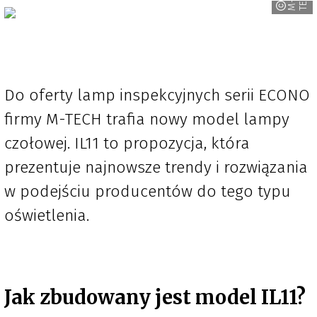
H
M
-
T
E
C
Do oferty lamp inspekcyjnych serii ECONO
firmy M-TECH trafia nowy model lampy
czołowej. IL11 to propozycja, która
prezentuje najnowsze trendy i rozwiązania
w podejściu producentów do tego typu
oświetlenia.
Jak zbudowany jest model IL11?