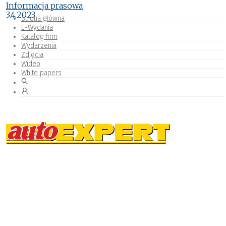
Informacja prasowa
3.4.2023
Strona główna
E-Wydania
Katalog firm
Wydarzenia
Zdjęcia
Wideo
White papers