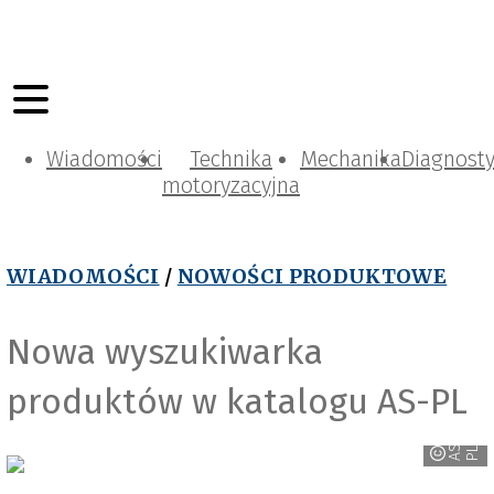
Wiadomości
Technika
Mechanika
Diagnost
motoryzacyjna
WIADOMOŚCI
/
NOWOŚCI PRODUKTOWE
Nowa wyszukiwarka
produktów w katalogu AS-PL
A
-
P
S
L