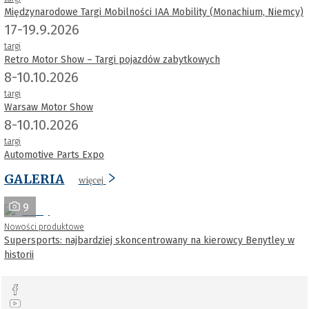
Międzynarodowe Targi Mobilności IAA Mobility (Monachium, Niemcy)
17-19.9.2026
targi
Retro Motor Show – Targi pojazdów zabytkowych
8-10.10.2026
targi
Warsaw Motor Show
8-10.10.2026
targi
Automotive Parts Expo
GALERIA
więcej
9
Nowości produktowe
Supersports: najbardziej skoncentrowany na kierowcy Benytley w
historii