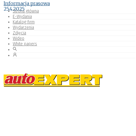
Informacja prasowa
25.4.2025
Strona główna
E-Wydania
Katalog firm
Wydarzenia
Zdjęcia
Wideo
White papers