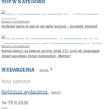
TOP W KATEGORII
Nowości produktowe
Alufelga latem to więcej niż ładny wygląd – poradnik Steinhof
Nowości produktowe
Najmocniejszy na świecie seryjny silnik V12, czyli jak powstawał
układ napędowy Zenvo Automotive „Mjølner”
WYDARZENIA
więcej
Nasz patronat
Najbliższe wydarzenia
wiecej
14-19.9.2026
targi