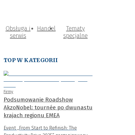
Obsługa i
Handel
Tematy
serwis
specjalne
TOP W KATEGORII
Firmy
Podsumowanie Roadshow
AkzoNobel: tournée po dwunastu
krajach regionu EMEA
Event „From Start to Refinish: The