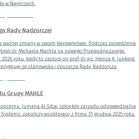
de w Niemczech.
o Rady Nadzorczej
ważnej zmiany w swoim kierownictwie. Podczas posiedzenia
ybrali dr. Michaela Machta na nowego Przewodniczącego.
2026 roku, kiedy to zastąpi on prof. dr inż. Heinza K. Junkera,
li rezygnuje ze stanowiska i opuszcza Radę Nadzorczą.
ądu Grupy MAHLE
oncernu. Jumana Al-Sibai, członkini zarządu odpowiedzialna
Systems, zakończy współpracę z firmą 31 grudnia 2025 roku.