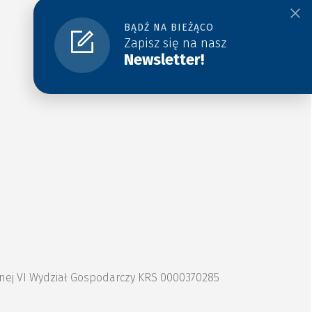
BĄDŹ NA BIEŻĄCO
Zapisz się na nasz
Newsletter!
znej VI Wydział Gospodarczy KRS 0000370285