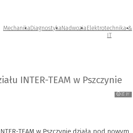
Mechanika
Diagnostyka
Nadwozia
Elektrotechnika &
IT
ziału INTER-TEAM w Pszczynie
I
N
T
E
-
T
E
A
R
M
ł INTER-TEAM w Pszczynie działa pod nowym