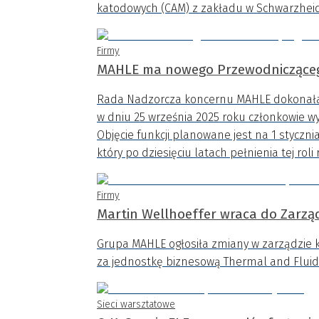
katodowych (CAM) z zakładu w Schwarzhei
Firmy
MAHLE ma nowego Przewodnicząceg
Rada Nadzorcza koncernu MAHLE dokonała 
w dniu 25 września 2025 roku członkowie w
Objęcie funkcji planowane jest na 1 stycznia 
który po dziesięciu latach pełnienia tej ro
Firmy
Martin Wellhoeffer wraca do Zarz
Grupa MAHLE ogłosiła zmiany w zarządzie k
za jednostkę biznesową Thermal and Fluid 
Sieci warsztatowe