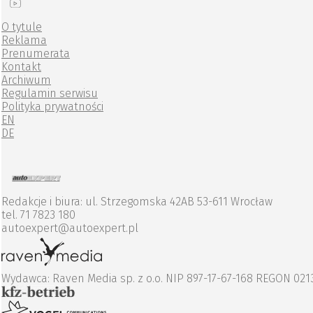
O tytule
Reklama
Prenumerata
Kontakt
Archiwum
Regulamin serwisu
Polityka prywatności
EN
DE
Redakcje i biura: ul. Strzegomska 42AB 53-611 Wrocław
tel. 71 7823 180
autoexpert@autoexpert.pl
Wydawca: Raven Media sp. z o.o. NIP 897-17-67-168 REGON 02