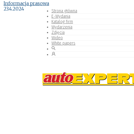
Informacja prasowa
23.4.2024
Strona główna
E-Wydania
Katalog firm
Wydarzenia
Zdjęcia
Wideo
White papers