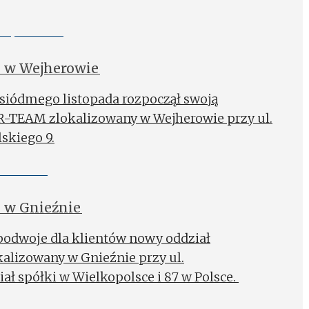
 w Wejherowie
siódmego listopada rozpoczął swoją
R-TEAM zlokalizowany w Wejherowie przy ul.
skiego 9.
 w Gnieźnie
 podwoje dla klientów nowy oddział
lizowany w Gnieźnie przy ul.
iał spółki w Wielkopolsce i 87 w Polsce.