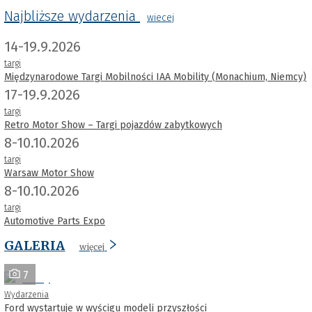
Najbliższe wydarzenia
wiecej
14-19.9.2026
targi
Międzynarodowe Targi Mobilności IAA Mobility (Monachium, Niemcy)
17-19.9.2026
targi
Retro Motor Show – Targi pojazdów zabytkowych
8-10.10.2026
targi
Warsaw Motor Show
8-10.10.2026
targi
Automotive Parts Expo
GALERIA
więcej
7
Wydarzenia
Ford wystartuje w wyścigu modeli przyszłości