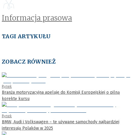
Informacja prasowa
TAGI ARTYKUŁU
ZOBACZ RÓWNIEŻ
Rynek
Branża motoryzacyjna apeluje do Komisji Europejskiej o pilną
korektę kursu
Rynek
BMW, Audi i Volkswagen – te używane samochody najbardziej
interesują Polaków w 2025